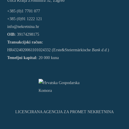
Ulica Kralja Zvonimira 52, Zagreb
+385 (0)1 7701 077
+385 (0)91 1222 121
info@nekretnina.hr
OIB:
39174298175
Transakcijski račun:
HR4324020061101024332 (Erste&Steiermärkische
Bank d.d.
)
Temeljni kapital:
20 000 kuna
LICENCIRANA AGENCIJA ZA PROMET NEKRETNINA