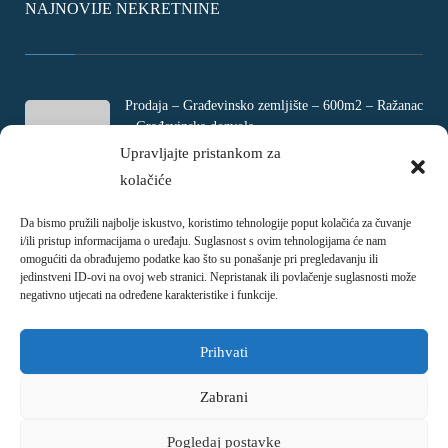
NAJNOVIJE NEKRETNINE
Prodaja – Građevinsko zemljište – 600m2 – Ražanac
– Građevinska dozvola
Rtina, Croatia
Upravljajte pristankom za
kolačiće
€ 180.000
Da bismo pružili najbolje iskustvo, koristimo tehnologije poput kolačića za čuvanje
Prodaja – Četverosobni stan – Jadranovo –
i/ili pristup informacijama o uređaju. Suglasnost s ovim tehnologijama će nam
Crikvenica – 73m2
omogućiti da obrađujemo podatke kao što su ponašanje pri pregledavanju ili
Ulica Ivani, Jadranovo, Croatia
jedinstveni ID-ovi na ovoj web stranici. Nepristanak ili povlačenje suglasnosti može
negativno utjecati na određene karakteristike i funkcije.
€ 215.000
Prihvati
Zabrani
Pogledaj postavke