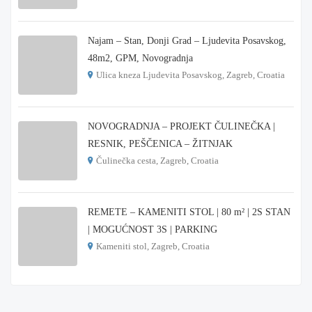
€ 215.000
Najam – Stan, Donji Grad – Ljudevita Posavskog,
48m2, GPM, Novogradnja
Ulica kneza Ljudevita Posavskog, Zagreb, Croatia
€ 900
NOVOGRADNJA – PROJEKT ČULINEČKA |
RESNIK, PEŠČENICA – ŽITNJAK
Čulinečka cesta, Zagreb, Croatia
€ 3.900
REMETE – KAMENITI STOL | 80 m² | 2S STAN
| MOGUĆNOST 3S | PARKING
Kameniti stol, Zagreb, Croatia
€ 1.000