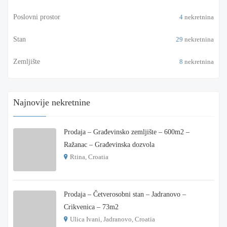
Poslovni prostor
4
nekretnina
Stan
29
nekretnina
Zemljište
8
nekretnina
Najnovije nekretnine
Prodaja – Građevinsko zemljište – 600m2 –
Ražanac – Građevinska dozvola
Rtina, Croatia
€ 180.000
Prodaja – Četverosobni stan – Jadranovo –
Crikvenica – 73m2
Ulica Ivani, Jadranovo, Croatia