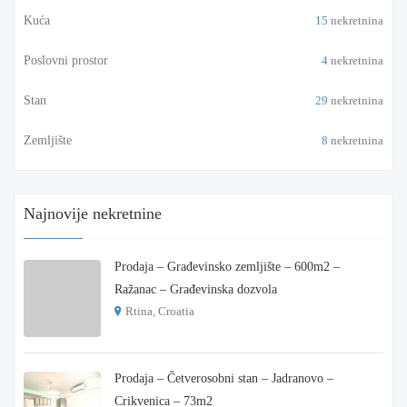
Kuća
15
nekretnina
Poslovni prostor
4
nekretnina
Stan
29
nekretnina
Zemljište
8
nekretnina
Najnovije nekretnine
Prodaja – Građevinsko zemljište – 600m2 –
Ražanac – Građevinska dozvola
Rtina, Croatia
€ 180.000
Prodaja – Četverosobni stan – Jadranovo –
Crikvenica – 73m2