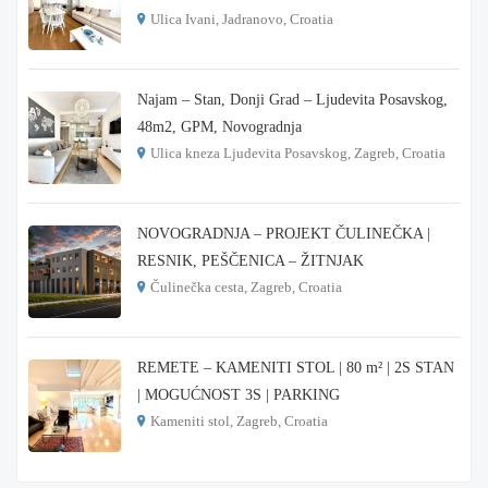
Ulica Ivani, Jadranovo, Croatia
€ 215.000
Najam – Stan, Donji Grad – Ljudevita Posavskog,
48m2, GPM, Novogradnja
Ulica kneza Ljudevita Posavskog, Zagreb, Croatia
€ 900
NOVOGRADNJA – PROJEKT ČULINEČKA |
RESNIK, PEŠČENICA – ŽITNJAK
Čulinečka cesta, Zagreb, Croatia
€ 3.900
REMETE – KAMENITI STOL | 80 m² | 2S STAN
| MOGUĆNOST 3S | PARKING
Kameniti stol, Zagreb, Croatia
€ 1.000