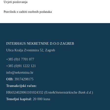
Uvjeti poslovanja
Pravilnik o zaštiti osobnih podataka
INTERHAUS NEKRETNINE D.O.O ZAGREB
Ulica Kralja Zvonimira 52, Zagreb
+385 (0)1 7701 077
+385 (0)91 1222 121
info@nekretnina.hr
OIB:
39174298175
Transakcijski račun:
HR4324020061101024332 (Erste&Steiermärkische
Bank d.d.
)
Temeljni kapital:
20 000 kuna