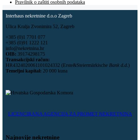
Pravilnik o zaštiti osobnih podataka
Interhaus nekretnine d.o.o Zagreb
Ulica Kralja Zvonimira 52, Zagreb
+385 (0)1 7701 077
+385 (0)91 1222 121
info@nekretnina.hr
OIB:
39174298175
Transakcijski račun:
HR4324020061101024332 (Erste&Steiermärkische
Bank d.d.
)
Temeljni kapital:
20 000 kuna
LICENCIRANA AGENCIJA ZA PROMET NEKRETNINA
Najnovije nekretnine