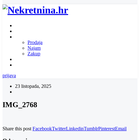
Naslovnica
O nama
Ponuda nekretnina
Prodaja
Najam
Zakup
Zatražite ponudu za nekretninu
Kontakt
prijava
23 listopada, 2025
IMG_2768
Share this post
Facebook
Twitter
Linkedin
Tumblr
Pinterest
Email