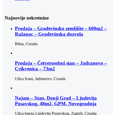
Najnovije nekretnine
Prodaja – Građevinsko zemljište – 600m2 –
Ražanac – Građevinska dozvola
Rtina, Croatia
€ 180.000
Prodaja – Četverosobni stan – Jadranovo –
Crikvenica – 73m2
Ulica Ivani, Jadranovo, Croatia
€ 215.000
Najam – Stan, Donji Grad – Ljudevita
Posavskog, 48m2, GPM, Novogradnja
Ulica kneza Ljudevita Posavskog, Zagreb, Croatia