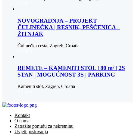
€ 900
NOVOGRADNJA – PROJEKT
ČULINEČKA | RESNIK, PEŠČENICA –
ŽITNJAK
Čulinečka cesta, Zagreb, Croatia
€ 3.900
REMETE – KAMENITI STOL | 80 m² | 2S
STAN | MOGUĆNOST 3S | PARKING
Kameniti stol, Zagreb, Croatia
€ 1.000
Kontakt
O nama
Zatražite ponudu za nekretninu
Uvjeti poslovanja