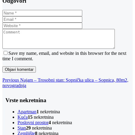
Odgovori
Save my name, email, and website in this browser for the next
time I comment.
Navigacija
Previous
Previous
Najam – Trosobni stan: Sopnička ulica – Sopnica, 80m2,
Post
novogradnja
objava
Vrste nekretnina
Apartman
1
nekretnina
Kuća
15
nekretnina
Poslovni prostor
4
nekretnina
Stan
29
nekretnina
Zemljište
8
nekretnina