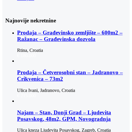
Najnovije nekretnine
Prodaja – Građevinsko zemljište – 600m2 –
Ražanac – Građevinska dozvola
Rtina, Croatia
€ 180.000
Prodaja – Četverosobni stan – Jadranovo –
Crikvenica – 73m2
Ulica Ivani, Jadranovo, Croatia
€ 215.000
Najam – Stan, Donji Grad – Ljudevita
Posavskog, 48m2, GPM, Novogradnja
Ulica kneza Ljudevita Posavskog, Zagreb, Croatia