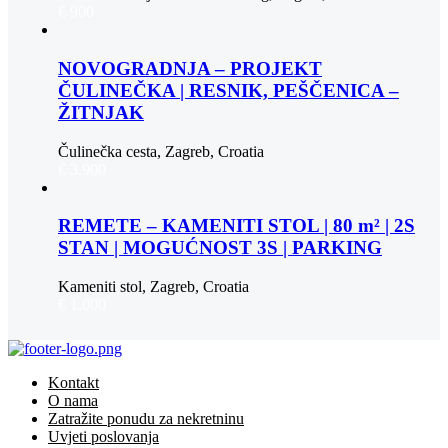
€ 900
NOVOGRADNJA – PROJEKT
ČULINEČKA | RESNIK, PEŠČENICA –
ŽITNJAK
Čulinečka cesta, Zagreb, Croatia
€ 3.900
REMETE – KAMENITI STOL | 80 m² | 2S
STAN | MOGUĆNOST 3S | PARKING
Kameniti stol, Zagreb, Croatia
€ 1.000
Kontakt
O nama
Zatražite ponudu za nekretninu
Uvjeti poslovanja