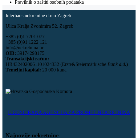
Pravilnik o zaštiti osobnih podataka
Interhaus nekretnine d.o.o Zagreb
Ulica Kralja Zvonimira 52, Zagreb
+385 (0)1 7701 077
+385 (0)91 1222 121
info@nekretnina.hr
OIB:
39174298175
Transakcijski račun:
HR4324020061101024332 (Erste&Steiermärkische
Bank d.d.
)
Temeljni kapital:
20 000 kuna
LICENCIRANA AGENCIJA ZA PROMET NEKRETNINA
Najnovije nekretnine