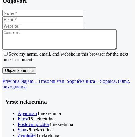
Odgovori
Save my name, email, and website in this browser for the next
time I comment.
Navigacija
Previous
Previous
Najam – Trosobni stan: Sopnička ulica – Sopnica, 80m2,
Post
novogradnja
objava
Vrste nekretnina
Apartman
1
nekretnina
Kuća
15
nekretnina
Poslovni prostor
4
nekretnina
Stan
29
nekretnina
Zemljište
8
nekretnina