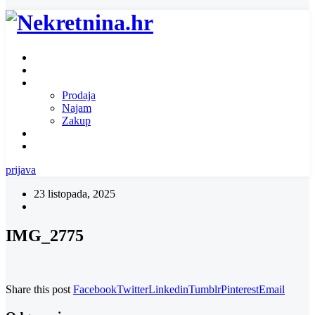
Naslovnica
O nama
Ponuda nekretnina
Prodaja
Najam
Zakup
Zatražite ponudu za nekretninu
Kontakt
prijava
23 listopada, 2025
IMG_2775
Share this post
Facebook
Twitter
Linkedin
Tumblr
Pinterest
Email