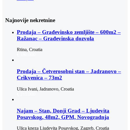
Najnovije nekretnine
Prodaja – Građevinsko zemljište – 600m2 –
Ražanac – Građevinska dozvola
Rtina, Croatia
€ 180.000
Prodaja – Četverosobni stan – Jadranovo –
Crikvenica – 73m2
Ulica Ivani, Jadranovo, Croatia
€ 215.000
Najam – Stan, Donji Grad – Ljudevita
Posavskog, 48m2, GPM, Novogradnja
Ulica kneza Ljudevita Posavskog, Zagreb, Croatia