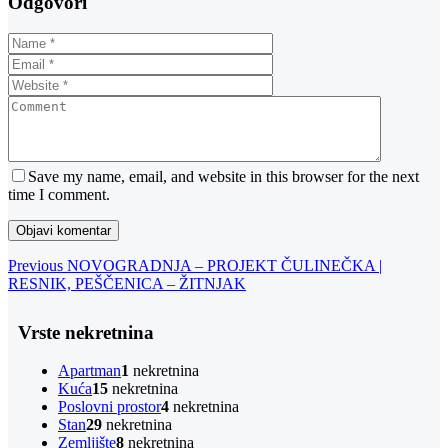
Odgovori
Save my name, email, and website in this browser for the next
time I comment.
Navigacija
Previous
Previous
NOVOGRADNJA – PROJEKT ČULINEČKA |
Post
RESNIK, PEŠČENICA – ŽITNJAK
objava
Vrste nekretnina
Apartman
1
nekretnina
Kuća
15
nekretnina
Poslovni prostor
4
nekretnina
Stan
29
nekretnina
Zemljište
8
nekretnina