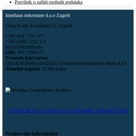
Pravilnik o zaštiti osobnih podataka
Interhaus nekretnine d.o.o Zagreb
Ulica Kralja Zvonimira 52, Zagreb
+385 (0)1 7701 077
+385 (0)91 1222 121
info@nekretnina.hr
OIB:
39174298175
Transakcijski račun:
HR4324020061101024332 (Erste&Steiermärkische
Bank d.d.
)
Temeljni kapital:
20 000 kuna
LICENCIRANA AGENCIJA ZA PROMET NEKRETNINA
Najnovije nekretnine