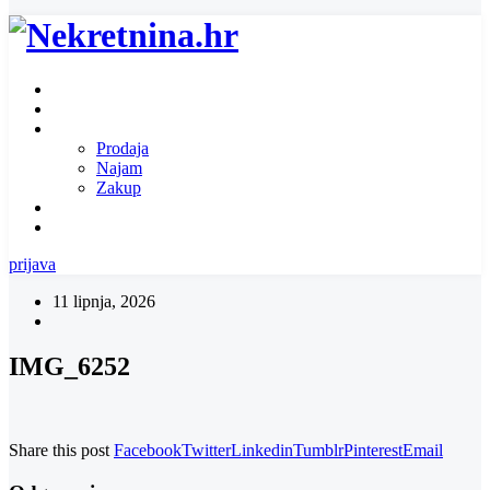
Naslovnica
O nama
Ponuda nekretnina
Prodaja
Najam
Zakup
Zatražite ponudu za nekretninu
Kontakt
prijava
11 lipnja, 2026
IMG_6252
Share this post
Facebook
Twitter
Linkedin
Tumblr
Pinterest
Email