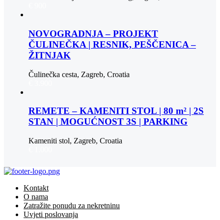
€ 900
NOVOGRADNJA – PROJEKT
ČULINEČKA | RESNIK, PEŠČENICA –
ŽITNJAK
Čulinečka cesta, Zagreb, Croatia
€ 3.900
REMETE – KAMENITI STOL | 80 m² | 2S
STAN | MOGUĆNOST 3S | PARKING
Kameniti stol, Zagreb, Croatia
€ 1.000
Kontakt
O nama
Zatražite ponudu za nekretninu
Uvjeti poslovanja