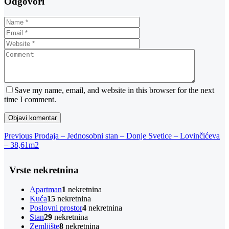
Odgovori
Save my name, email, and website in this browser for the next
time I comment.
Navigacija
Previous
Previous
Prodaja – Jednosobni stan – Donje Svetice – Lovinčićeva
Post
– 38,61m2
objava
Vrste nekretnina
Apartman
1
nekretnina
Kuća
15
nekretnina
Poslovni prostor
4
nekretnina
Stan
29
nekretnina
Zemljište
8
nekretnina