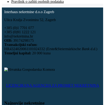
Pravilnik o zaštiti osobnih podataka
Interhaus nekretnine d.o.o Zagreb
Ulica Kralja Zvonimira 52, Zagreb
+385 (0)1 7701 077
+385 (0)91 1222 121
info@nekretnina.hr
OIB:
39174298175
Transakcijski račun:
HR4324020061101024332 (Erste&Steiermärkische
Bank d.d.
)
Temeljni kapital:
20 000 kuna
LICENCIRANA AGENCIJA ZA PROMET NEKRETNINA
Najnovije nekretnine