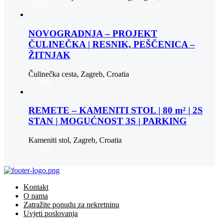
€ 900
NOVOGRADNJA – PROJEKT
ČULINEČKA | RESNIK, PEŠČENICA –
ŽITNJAK
Čulinečka cesta, Zagreb, Croatia
€ 3.900
REMETE – KAMENITI STOL | 80 m² | 2S
STAN | MOGUĆNOST 3S | PARKING
Kameniti stol, Zagreb, Croatia
€ 1.000
Kontakt
O nama
Zatražite ponudu za nekretninu
Uvjeti poslovanja