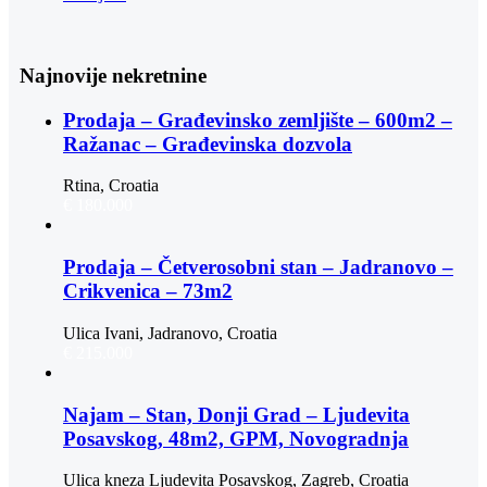
Najnovije nekretnine
Prodaja – Građevinsko zemljište – 600m2 –
Ražanac – Građevinska dozvola
Rtina, Croatia
€ 180.000
Prodaja – Četverosobni stan – Jadranovo –
Crikvenica – 73m2
Ulica Ivani, Jadranovo, Croatia
€ 215.000
Najam – Stan, Donji Grad – Ljudevita
Posavskog, 48m2, GPM, Novogradnja
Ulica kneza Ljudevita Posavskog, Zagreb, Croatia