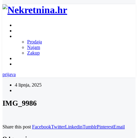
Naslovnica
O nama
Ponuda nekretnina
Prodaja
Najam
Zakup
Zatražite ponudu za nekretninu
Kontakt
prijava
4 lipnja, 2025
IMG_9986
Share this post
Facebook
Twitter
Linkedin
Tumblr
Pinterest
Email