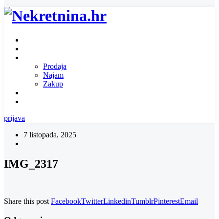
Naslovnica
O nama
Ponuda nekretnina
Prodaja
Najam
Zakup
Zatražite ponudu za nekretninu
Kontakt
prijava
7 listopada, 2025
IMG_2317
Share this post
Facebook
Twitter
Linkedin
Tumblr
Pinterest
Email