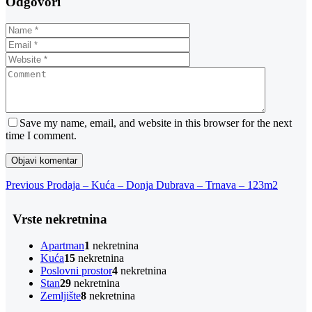
Odgovori
Save my name, email, and website in this browser for the next
time I comment.
Navigacija
Previous
Previous
Prodaja – Kuća – Donja Dubrava – Trnava – 123m2
Post
objava
Vrste nekretnina
Apartman
1
nekretnina
Kuća
15
nekretnina
Poslovni prostor
4
nekretnina
Stan
29
nekretnina
Zemljište
8
nekretnina