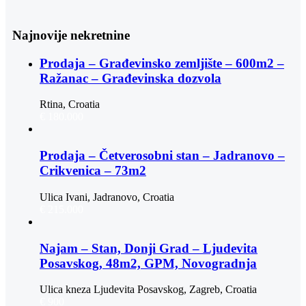
Najnovije nekretnine
Prodaja – Građevinsko zemljište – 600m2 –
Ražanac – Građevinska dozvola
Rtina, Croatia
€ 180.000
Prodaja – Četverosobni stan – Jadranovo –
Crikvenica – 73m2
Ulica Ivani, Jadranovo, Croatia
€ 215.000
Najam – Stan, Donji Grad – Ljudevita
Posavskog, 48m2, GPM, Novogradnja
Ulica kneza Ljudevita Posavskog, Zagreb, Croatia
€ 900