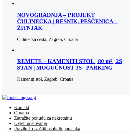
NOVOGRADNJA – PROJEKT
ČULINEČKA | RESNIK, PEŠČENICA –
ŽITNJAK
Čulinečka cesta, Zagreb, Croatia
€ 3.900
REMETE – KAMENITI STOL | 80 m² | 2S
STAN | MOGUĆNOST 3S | PARKING
Kameniti stol, Zagreb, Croatia
€ 1.000
Kontakt
O nama
Zatražite ponudu za nekretninu
Uvjeti poslovanja
Pravilnik o zaštiti osobnih podataka