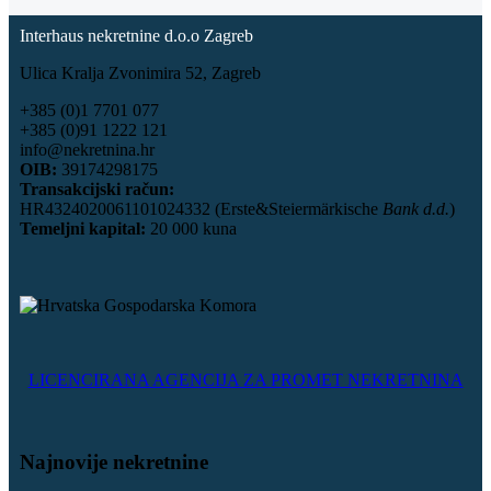
Interhaus nekretnine d.o.o Zagreb
Ulica Kralja Zvonimira 52, Zagreb
+385 (0)1 7701 077
+385 (0)91 1222 121
info@nekretnina.hr
OIB:
39174298175
Transakcijski račun:
HR4324020061101024332 (Erste&Steiermärkische
Bank d.d.
)
Temeljni kapital:
20 000 kuna
LICENCIRANA AGENCIJA ZA PROMET NEKRETNINA
Najnovije nekretnine