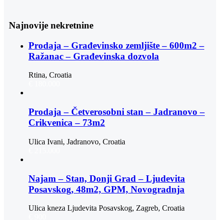
Najnovije nekretnine
Prodaja – Građevinsko zemljište – 600m2 –
Ražanac – Građevinska dozvola
Rtina, Croatia
€ 180.000
Prodaja – Četverosobni stan – Jadranovo –
Crikvenica – 73m2
Ulica Ivani, Jadranovo, Croatia
€ 215.000
Najam – Stan, Donji Grad – Ljudevita
Posavskog, 48m2, GPM, Novogradnja
Ulica kneza Ljudevita Posavskog, Zagreb, Croatia
€ 900