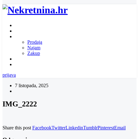
Naslovnica
O nama
Ponuda nekretnina
Prodaja
Najam
Zakup
Zatražite ponudu za nekretninu
Kontakt
prijava
7 listopada, 2025
IMG_2222
Share this post
Facebook
Twitter
Linkedin
Tumblr
Pinterest
Email