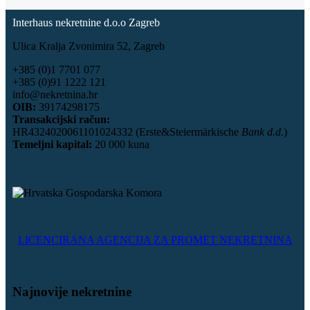
Interhaus nekretnine d.o.o Zagreb
Ulica Kralja Zvonimira 52, Zagreb
+385 (0)1 7701 077
+385 (0)91 1222 121
info@nekretnina.hr
OIB:
39174298175
Transakcijski račun:
HR4324020061101024332 (Erste&Steiermärkische
Bank d.d.
)
Temeljni kapital:
20 000 kuna
LICENCIRANA AGENCIJA ZA PROMET NEKRETNINA
Najnovije nekretnine