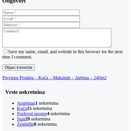
Odgovori
Save my name, email, and website in this browser for the next
time I comment.
Navigacija
Previous
Previous
Prodaja – Kuća – Maksimir – Jazbina – 240m2
Post
objava
Vrste nekretnina
Apartman
1
nekretnina
Kuća
15
nekretnina
Poslovni prostor
4
nekretnina
Stan
29
nekretnina
Zemljište
8
nekretnina