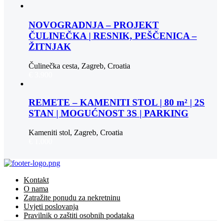
NOVOGRADNJA – PROJEKT
ČULINEČKA | RESNIK, PEŠČENICA –
ŽITNJAK
Čulinečka cesta, Zagreb, Croatia
€ 3.900
REMETE – KAMENITI STOL | 80 m² | 2S
STAN | MOGUĆNOST 3S | PARKING
Kameniti stol, Zagreb, Croatia
€ 1.000
Kontakt
O nama
Zatražite ponudu za nekretninu
Uvjeti poslovanja
Pravilnik o zaštiti osobnih podataka