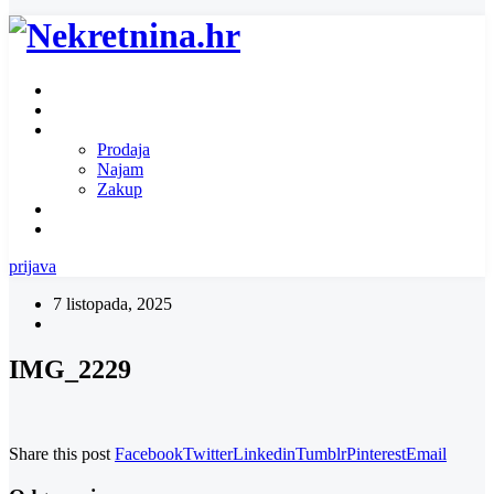
Naslovnica
O nama
Ponuda nekretnina
Prodaja
Najam
Zakup
Zatražite ponudu za nekretninu
Kontakt
prijava
7 listopada, 2025
IMG_2229
Share this post
Facebook
Twitter
Linkedin
Tumblr
Pinterest
Email