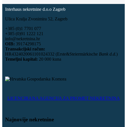
Interhaus nekretnine d.o.o Zagreb
Ulica Kralja Zvonimira 52, Zagreb
+385 (0)1 7701 077
+385 (0)91 1222 121
info@nekretnina.hr
OIB:
39174298175
Transakcijski račun:
HR4324020061101024332 (Erste&Steiermärkische
Bank d.d.
)
Temeljni kapital:
20 000 kuna
LICENCIRANA AGENCIJA ZA PROMET NEKRETNINA
Najnovije nekretnine