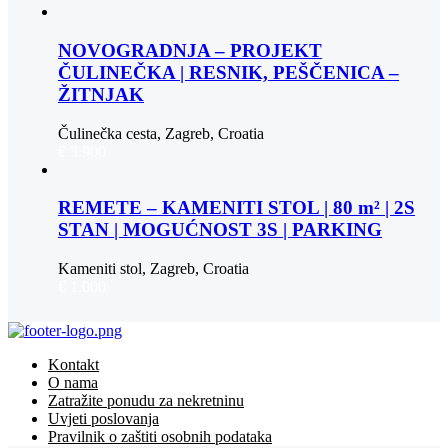
NOVOGRADNJA – PROJEKT
ČULINEČKA | RESNIK, PEŠČENICA –
ŽITNJAK
Čulinečka cesta, Zagreb, Croatia
€ 3.900
REMETE – KAMENITI STOL | 80 m² | 2S
STAN | MOGUĆNOST 3S | PARKING
Kameniti stol, Zagreb, Croatia
€ 1.000
Kontakt
O nama
Zatražite ponudu za nekretninu
Uvjeti poslovanja
Pravilnik o zaštiti osobnih podataka