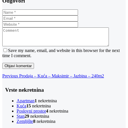
Odgovori
Save my name, email, and website in this browser for the next
time I comment.
Navigacija
Previous
Previous
Prodaja – Kuća – Maksimir – Jazbina – 240m2
Post
objava
Vrste nekretnina
Apartman
1
nekretnina
Kuća
15
nekretnina
Poslovni prostor
4
nekretnina
Stan
29
nekretnina
Zemljište
8
nekretnina