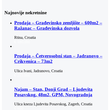
Najnovije nekretnine
Prodaja – Građevinsko zemljište – 600m2 –
Ražanac – Građevinska dozvola
Rtina, Croatia
€ 180.000
Prodaja – Četverosobni stan – Jadranovo –
Crikvenica – 73m2
Ulica Ivani, Jadranovo, Croatia
€ 215.000
Najam – Stan, Donji Grad – Ljudevita
Posavskog, 48m2, GPM, Novogradnja
Ulica kneza Ljudevita Posavskog, Zagreb, Croatia
€ 900