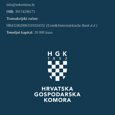
info@nekretnina.hr
OIB:
39174298175
Transakcijski račun:
HR4324020061101024332 (Erste&Steiermärkische
Bank d.d.
)
Temeljni kapital:
20 000 kuna