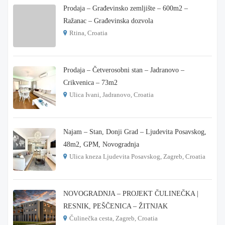
Prodaja – Građevinsko zemljište – 600m2 –
Ražanac – Građevinska dozvola
Rtina, Croatia
€ 180.000
Prodaja – Četverosobni stan – Jadranovo –
Crikvenica – 73m2
Ulica Ivani, Jadranovo, Croatia
€ 215.000
Najam – Stan, Donji Grad – Ljudevita Posavskog,
48m2, GPM, Novogradnja
Ulica kneza Ljudevita Posavskog, Zagreb, Croatia
€ 900
NOVOGRADNJA – PROJEKT ČULINEČKA |
RESNIK, PEŠČENICA – ŽITNJAK
Čulinečka cesta, Zagreb, Croatia