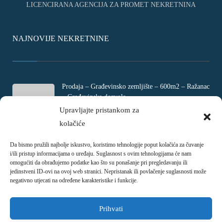
LICENCIRANA AGENCIJA ZA PROMET NEKRETNINA
NAJNOVIJE NEKRETNINE
Prodaja – Građevinsko zemljište – 600m2 – Ražanac
– Građevinska dozvola
Rtina, Croatia
Upravljajte pristankom za
kolačiće
€ 180.000
Da bismo pružili najbolje iskustvo, koristimo tehnologije poput kolačića za čuvanje
Prodaja – Četverosobni stan – Jadranovo –
i/ili pristup informacijama o uređaju. Suglasnost s ovim tehnologijama će nam
Crikvenica – 73m2
omogućiti da obrađujemo podatke kao što su ponašanje pri pregledavanju ili
Ulica Ivani, Jadranovo, Croatia
jedinstveni ID-ovi na ovoj web stranici. Nepristanak ili povlačenje suglasnosti može
negativno utjecati na određene karakteristike i funkcije.
€ 215.000
Prihvati