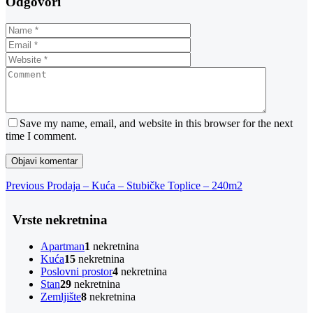
Odgovori
Save my name, email, and website in this browser for the next
time I comment.
Navigacija
Previous
Previous
Prodaja – Kuća – Stubičke Toplice – 240m2
Post
objava
Vrste nekretnina
Apartman
1
nekretnina
Kuća
15
nekretnina
Poslovni prostor
4
nekretnina
Stan
29
nekretnina
Zemljište
8
nekretnina