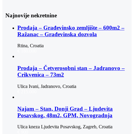
Najnovije nekretnine
Prodaja – Građevinsko zemljište – 600m2 –
Ražanac – Građevinska dozvola
Rtina, Croatia
€ 180.000
Prodaja – Četverosobni stan – Jadranovo –
Crikvenica – 73m2
Ulica Ivani, Jadranovo, Croatia
€ 215.000
Najam – Stan, Donji Grad – Ljudevita
Posavskog, 48m2, GPM, Novogradnja
Ulica kneza Ljudevita Posavskog, Zagreb, Croatia
€ 900