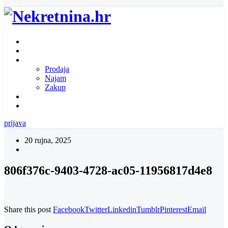
Naslovnica
O nama
Ponuda nekretnina
Prodaja
Najam
Zakup
Zatražite ponudu za nekretninu
Kontakt
prijava
20 rujna, 2025
806f376c-9403-4728-ac05-11956817d4e8
Share this post
Facebook
Twitter
Linkedin
Tumblr
Pinterest
Email