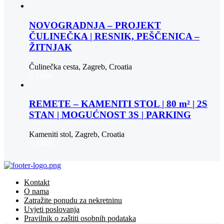
NOVOGRADNJA – PROJEKT
ČULINEČKA | RESNIK, PEŠČENICA –
ŽITNJAK
Čulinečka cesta, Zagreb, Croatia
€ 3.900
REMETE – KAMENITI STOL | 80 m² | 2S
STAN | MOGUĆNOST 3S | PARKING
Kameniti stol, Zagreb, Croatia
€ 1.000
Kontakt
O nama
Zatražite ponudu za nekretninu
Uvjeti poslovanja
Pravilnik o zaštiti osobnih podataka