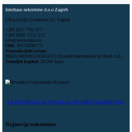
Interhaus nekretnine d.o.o Zagreb
Ulica Kralja Zvonimira 52, Zagreb
+385 (0)1 7701 077
+385 (0)91 1222 121
info@nekretnina.hr
OIB:
39174298175
Transakcijski račun:
HR4324020061101024332 (Erste&Steiermärkische
Bank d.d.
)
Temeljni kapital:
20 000 kuna
LICENCIRANA AGENCIJA ZA PROMET NEKRETNINA
Najnovije nekretnine