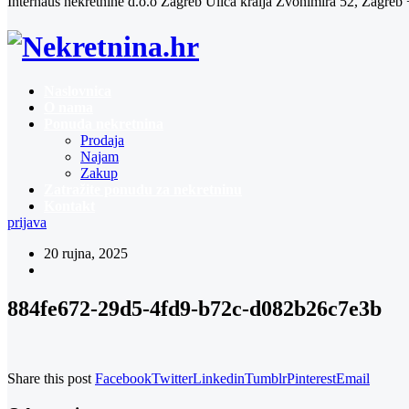
Interhaus nekretnine d.o.o Zagreb
Ulica kralja Zvonimira 52, Zagreb
Naslovnica
O nama
Ponuda nekretnina
Prodaja
Najam
Zakup
Zatražite ponudu za nekretninu
Kontakt
prijava
20 rujna, 2025
884fe672-29d5-4fd9-b72c-d082b26c7e3b
Share this post
Facebook
Twitter
Linkedin
Tumblr
Pinterest
Email