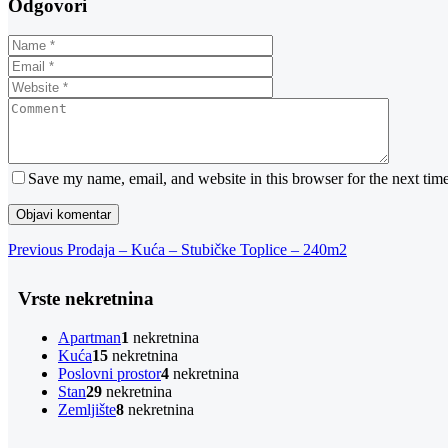
Odgovori
Save my name, email, and website in this browser for the next tim
Navigacija
Previous
Previous
Prodaja – Kuća – Stubičke Toplice – 240m2
Post
objava
Vrste nekretnina
Apartman
1
nekretnina
Kuća
15
nekretnina
Poslovni prostor
4
nekretnina
Stan
29
nekretnina
Zemljište
8
nekretnina