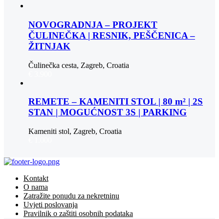
NOVOGRADNJA – PROJEKT
ČULINEČKA | RESNIK, PEŠČENICA –
ŽITNJAK
Čulinečka cesta, Zagreb, Croatia
€ 3.900
REMETE – KAMENITI STOL | 80 m² | 2S
STAN | MOGUĆNOST 3S | PARKING
Kameniti stol, Zagreb, Croatia
€ 1.000
Kontakt
O nama
Zatražite ponudu za nekretninu
Uvjeti poslovanja
Pravilnik o zaštiti osobnih podataka