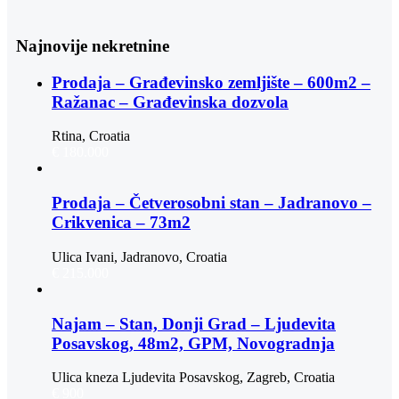
Najnovije nekretnine
Prodaja – Građevinsko zemljište – 600m2 –
Ražanac – Građevinska dozvola
Rtina, Croatia
€ 180.000
Prodaja – Četverosobni stan – Jadranovo –
Crikvenica – 73m2
Ulica Ivani, Jadranovo, Croatia
€ 215.000
Najam – Stan, Donji Grad – Ljudevita
Posavskog, 48m2, GPM, Novogradnja
Ulica kneza Ljudevita Posavskog, Zagreb, Croatia
€ 900