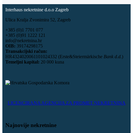
Interhaus nekretnine d.o.o Zagreb
Ulica Kralja Zvonimira 52, Zagreb
+385 (0)1 7701 077
+385 (0)91 1222 121
info@nekretnina.hr
OIB:
39174298175
Transakcijski račun:
HR4324020061101024332 (Erste&Steiermärkische
Bank d.d.
)
Temeljni kapital:
20 000 kuna
LICENCIRANA AGENCIJA ZA PROMET NEKRETNINA
Najnovije nekretnine