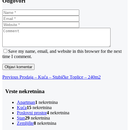
Odgovori
Save my name, email, and website in this browser for the next
time I comment.
Navigacija
Previous
Previous
Prodaja – Kuća – Stubičke Toplice – 240m2
Post
objava
Vrste nekretnina
Apartman
1
nekretnina
Kuća
15
nekretnina
Poslovni prostor
4
nekretnina
Stan
29
nekretnina
Zemljište
8
nekretnina