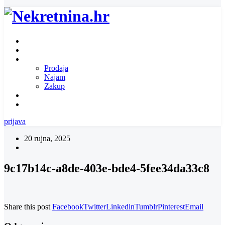
Naslovnica
O nama
Ponuda nekretnina
Prodaja
Najam
Zakup
Zatražite ponudu za nekretninu
Kontakt
prijava
20 rujna, 2025
9c17b14c-a8de-403e-bde4-5fee34da33c8
Share this post
Facebook
Twitter
Linkedin
Tumblr
Pinterest
Email