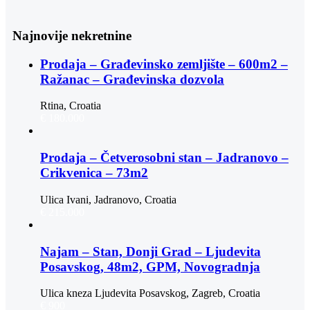
Najnovije nekretnine
Prodaja – Građevinsko zemljište – 600m2 –
Ražanac – Građevinska dozvola
Rtina, Croatia
€ 180.000
Prodaja – Četverosobni stan – Jadranovo –
Crikvenica – 73m2
Ulica Ivani, Jadranovo, Croatia
€ 215.000
Najam – Stan, Donji Grad – Ljudevita
Posavskog, 48m2, GPM, Novogradnja
Ulica kneza Ljudevita Posavskog, Zagreb, Croatia
€ 900