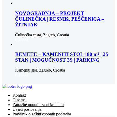
NOVOGRADNJA – PROJEKT
ČULINEČKA | RESNIK, PEŠČENICA –
ŽITNJAK
Čulinečka cesta, Zagreb, Croatia
€ 3.900
REMETE – KAMENITI STOL | 80 m² | 2S
STAN | MOGUĆNOST 3S | PARKING
Kameniti stol, Zagreb, Croatia
€ 1.000
Kontakt
O nama
Zatražite ponudu za nekretninu
Uvjeti poslovanja
Pravilnik o zaštiti osobnih podataka