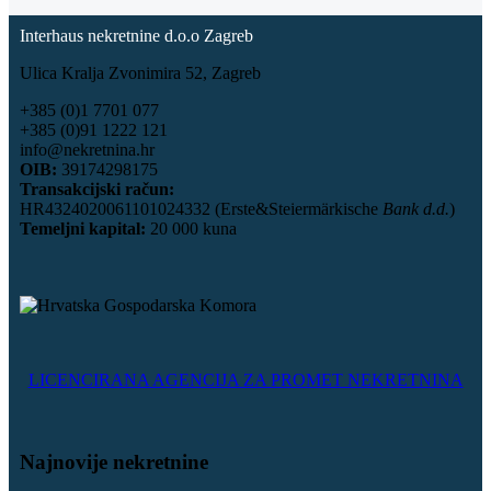
Interhaus nekretnine d.o.o Zagreb
Ulica Kralja Zvonimira 52, Zagreb
+385 (0)1 7701 077
+385 (0)91 1222 121
info@nekretnina.hr
OIB:
39174298175
Transakcijski račun:
HR4324020061101024332 (Erste&Steiermärkische
Bank d.d.
)
Temeljni kapital:
20 000 kuna
LICENCIRANA AGENCIJA ZA PROMET NEKRETNINA
Najnovije nekretnine