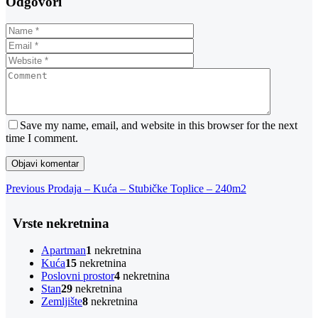
Odgovori
Save my name, email, and website in this browser for the next
time I comment.
Navigacija
Previous
Previous
Prodaja – Kuća – Stubičke Toplice – 240m2
Post
objava
Vrste nekretnina
Apartman
1
nekretnina
Kuća
15
nekretnina
Poslovni prostor
4
nekretnina
Stan
29
nekretnina
Zemljište
8
nekretnina