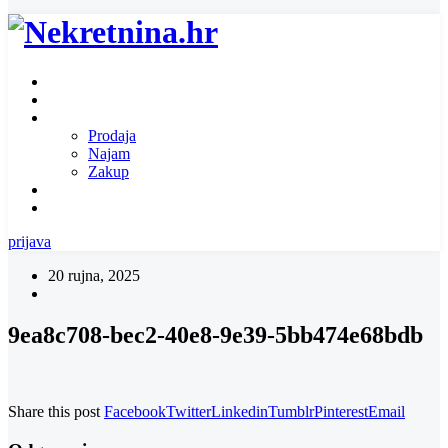
Naslovnica
O nama
Ponuda nekretnina
Prodaja
Najam
Zakup
Zatražite ponudu za nekretninu
Kontakt
prijava
20 rujna, 2025
9ea8c708-bec2-40e8-9e39-5bb474e68bdb
Share this post
Facebook
Twitter
Linkedin
Tumblr
Pinterest
Email