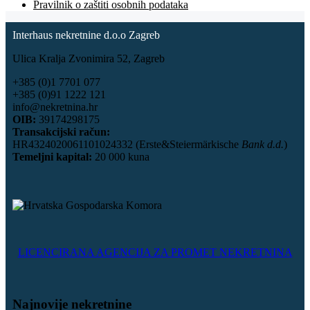
Pravilnik o zaštiti osobnih podataka
Interhaus nekretnine d.o.o Zagreb
Ulica Kralja Zvonimira 52, Zagreb
+385 (0)1 7701 077
+385 (0)91 1222 121
info@nekretnina.hr
OIB:
39174298175
Transakcijski račun:
HR4324020061101024332 (Erste&Steiermärkische
Bank d.d.
)
Temeljni kapital:
20 000 kuna
LICENCIRANA AGENCIJA ZA PROMET NEKRETNINA
Najnovije nekretnine