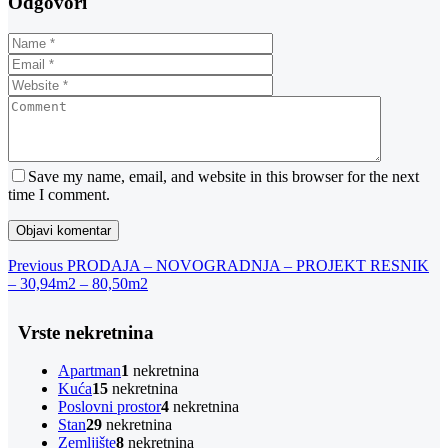
Odgovori
Save my name, email, and website in this browser for the next
time I comment.
Navigacija
Previous
Previous
PRODAJA – NOVOGRADNJA – PROJEKT RESNIK
Post
– 30,94m2 – 80,50m2
objava
Vrste nekretnina
Apartman
1
nekretnina
Kuća
15
nekretnina
Poslovni prostor
4
nekretnina
Stan
29
nekretnina
Zemljište
8
nekretnina