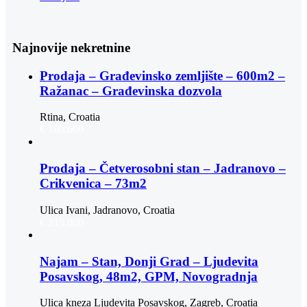
Najnovije nekretnine
Prodaja – Građevinsko zemljište – 600m2 –
Ražanac – Građevinska dozvola
Rtina, Croatia
€ 180.000
Prodaja – Četverosobni stan – Jadranovo –
Crikvenica – 73m2
Ulica Ivani, Jadranovo, Croatia
€ 215.000
Najam – Stan, Donji Grad – Ljudevita
Posavskog, 48m2, GPM, Novogradnja
Ulica kneza Ljudevita Posavskog, Zagreb, Croatia