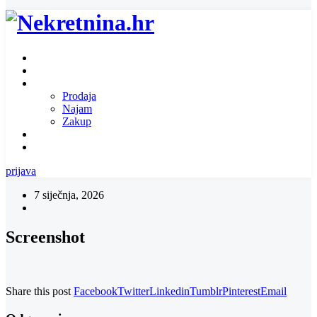
Naslovnica
O nama
Ponuda nekretnina
Prodaja
Najam
Zakup
Zatražite ponudu za nekretninu
Kontakt
prijava
7 siječnja, 2026
Screenshot
Share this post
Facebook
Twitter
Linkedin
Tumblr
Pinterest
Email