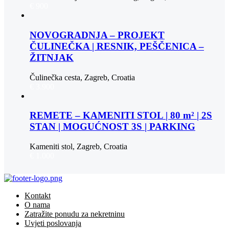
€ 900
NOVOGRADNJA – PROJEKT
ČULINEČKA | RESNIK, PEŠČENICA –
ŽITNJAK
Čulinečka cesta, Zagreb, Croatia
€ 3.900
REMETE – KAMENITI STOL | 80 m² | 2S
STAN | MOGUĆNOST 3S | PARKING
Kameniti stol, Zagreb, Croatia
€ 1.000
Kontakt
O nama
Zatražite ponudu za nekretninu
Uvjeti poslovanja