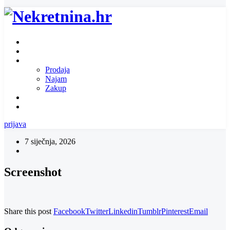
Naslovnica
O nama
Ponuda nekretnina
Prodaja
Najam
Zakup
Zatražite ponudu za nekretninu
Kontakt
prijava
7 siječnja, 2026
Screenshot
Share this post
Facebook
Twitter
Linkedin
Tumblr
Pinterest
Email