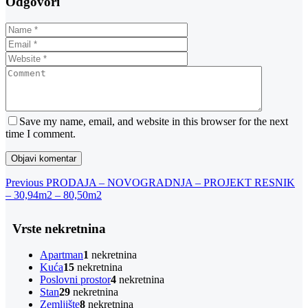
Odgovori
Save my name, email, and website in this browser for the next
time I comment.
Navigacija
Previous
Previous
PRODAJA – NOVOGRADNJA – PROJEKT RESNIK
Post
– 30,94m2 – 80,50m2
objava
Vrste nekretnina
Apartman
1
nekretnina
Kuća
15
nekretnina
Poslovni prostor
4
nekretnina
Stan
29
nekretnina
Zemljište
8
nekretnina