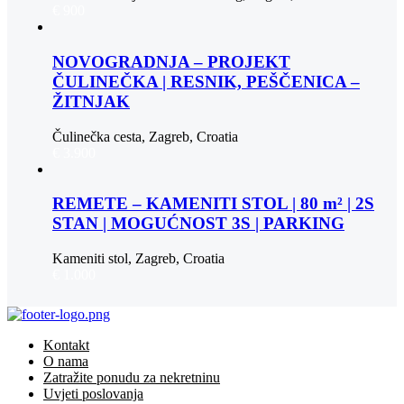
€ 900
NOVOGRADNJA – PROJEKT
ČULINEČKA | RESNIK, PEŠČENICA –
ŽITNJAK
Čulinečka cesta, Zagreb, Croatia
€ 3.900
REMETE – KAMENITI STOL | 80 m² | 2S
STAN | MOGUĆNOST 3S | PARKING
Kameniti stol, Zagreb, Croatia
€ 1.000
Kontakt
O nama
Zatražite ponudu za nekretninu
Uvjeti poslovanja