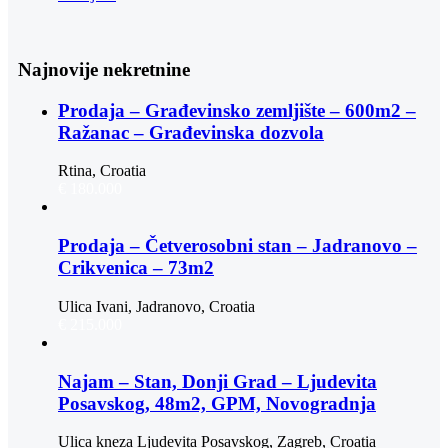
Najnovije nekretnine
Prodaja – Građevinsko zemljište – 600m2 –
Ražanac – Građevinska dozvola
Rtina, Croatia
€ 180.000
Prodaja – Četverosobni stan – Jadranovo –
Crikvenica – 73m2
Ulica Ivani, Jadranovo, Croatia
€ 215.000
Najam – Stan, Donji Grad – Ljudevita
Posavskog, 48m2, GPM, Novogradnja
Ulica kneza Ljudevita Posavskog, Zagreb, Croatia