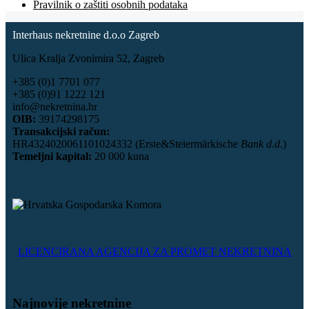
Pravilnik o zaštiti osobnih podataka
Interhaus nekretnine d.o.o Zagreb
Ulica Kralja Zvonimira 52, Zagreb
+385 (0)1 7701 077
+385 (0)91 1222 121
info@nekretnina.hr
OIB:
39174298175
Transakcijski račun:
HR4324020061101024332 (Erste&Steiermärkische
Bank d.d.
)
Temeljni kapital:
20 000 kuna
LICENCIRANA AGENCIJA ZA PROMET NEKRETNINA
Najnovije nekretnine