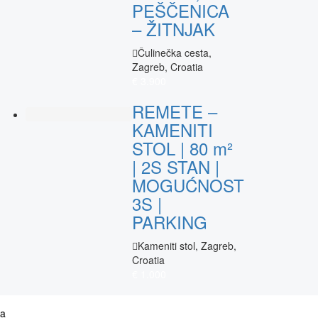
PEŠČENICA
– ŽITNJAK
Čulinečka cesta,
Zagreb, Croatia
€ 3.900
REMETE –
KAMENITI
STOL | 80 m²
| 2S STAN |
MOGUĆNOST
3S |
PARKING
Kameniti stol, Zagreb,
Croatia
€ 1.000
ja