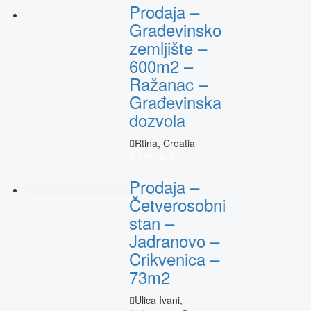
Prodaja –
Građevinsko
zemljište –
600m2 –
Ražanac –
Građevinska
dozvola
Rtina, Croatia
€ 180.000
Prodaja –
Četverosobni
stan –
Jadranovo –
Crikvenica –
73m2
Ulica Ivani,