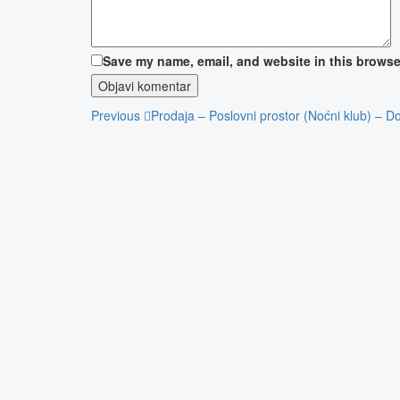
Save my name, email, and website in this browser
Navigacija
Previous
Previous
Prodaja – Poslovni prostor (Noćni klub) – 
Post
objava