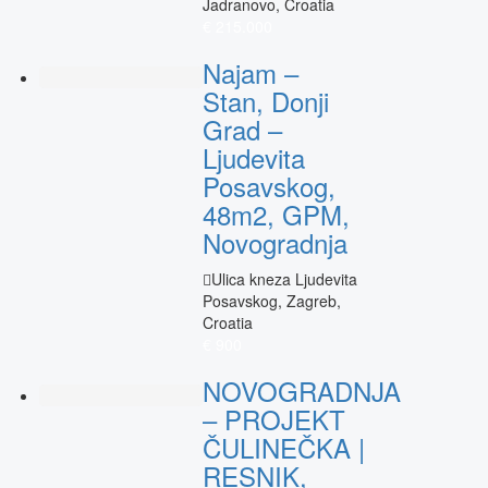
Jadranovo, Croatia
€ 215.000
Najam –
Stan, Donji
Grad –
Ljudevita
Posavskog,
48m2, GPM,
Novogradnja
Ulica kneza Ljudevita
Posavskog, Zagreb,
Croatia
€ 900
NOVOGRADNJA
– PROJEKT
ČULINEČKA |
RESNIK,