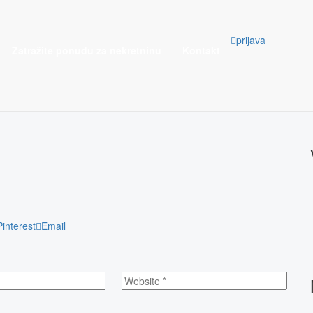
prijava
Zatražite ponudu za nekretninu
Kontakt
Pinterest
Email