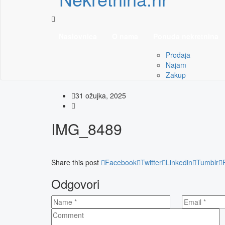
Naslovnica
O nama
Ponuda nekretnina
Prodaja
Najam
Zakup
31 ožujka, 2025
IMG_8489
Share this post
Facebook
Twitter
Linkedin
Tumblr
Odgovori