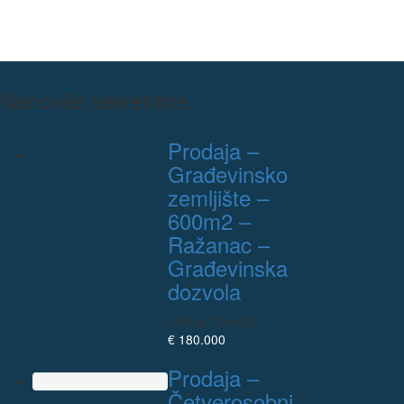
Najnovije nekretnine
Prodaja –
Građevinsko
zemljište –
600m2 –
Ražanac –
Građevinska
dozvola
Rtina, Croatia
€ 180.000
Prodaja –
Četverosobni