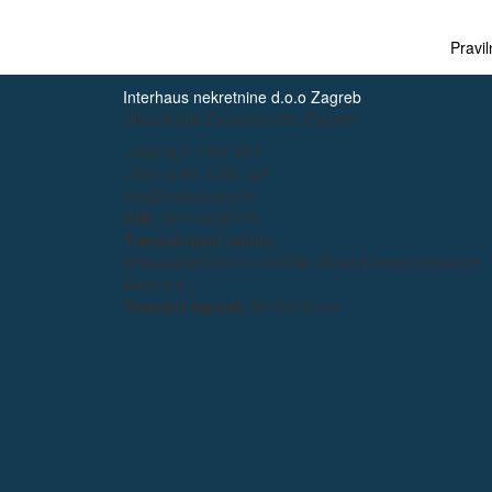
Pravil
Interhaus nekretnine d.o.o Zagreb
Ulica Kralja Zvonimira 52, Zagreb
+385 (0)1 7701 077
+385 (0)91 1222 121
info@nekretnina.hr
OIB:
39174298175
Transakcijski račun:
HR4324020061101024332 (Erste&Steiermärkische
Bank d.d.
)
Temeljni kapital:
20 000 kuna