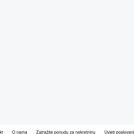
kt
O nama
Zatražite ponudu za nekretninu
Uvjeti poslovan