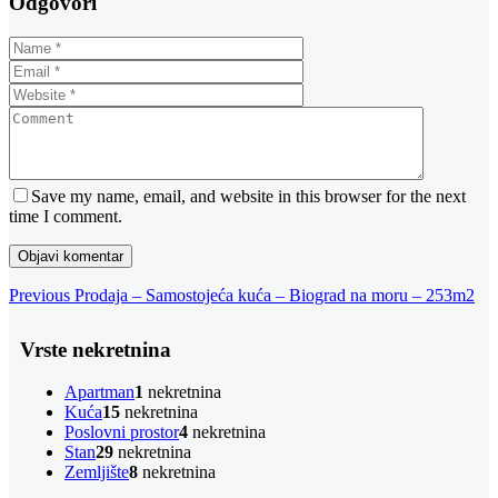
Odgovori
Save my name, email, and website in this browser for the next
time I comment.
Navigacija
Previous
Previous
Prodaja – Samostojeća kuća – Biograd na moru – 253m2
Post
objava
Vrste nekretnina
Apartman
1
nekretnina
Kuća
15
nekretnina
Poslovni prostor
4
nekretnina
Stan
29
nekretnina
Zemljište
8
nekretnina