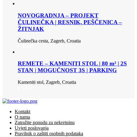
NOVOGRADNJA – PROJEKT
ČULINEČKA | RESNIK, PEŠČENICA –
ŽITNJAK
Čulinečka cesta, Zagreb, Croatia
€ 3.900
REMETE – KAMENITI STOL | 80 m² | 2S
STAN | MOGUĆNOST 3S | PARKING
Kameniti stol, Zagreb, Croatia
€ 1.000
Kontakt
O nama
Zatražite ponudu za nekretninu
Uvjeti poslovanja
Pravilnik o zaštiti osobnih podataka