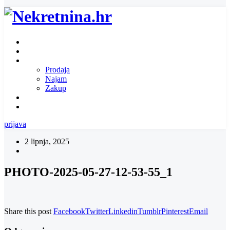
Naslovnica
O nama
Ponuda nekretnina
Prodaja
Najam
Zakup
Zatražite ponudu za nekretninu
Kontakt
prijava
2 lipnja, 2025
PHOTO-2025-05-27-12-53-55_1
Share this post
Facebook
Twitter
Linkedin
Tumblr
Pinterest
Email