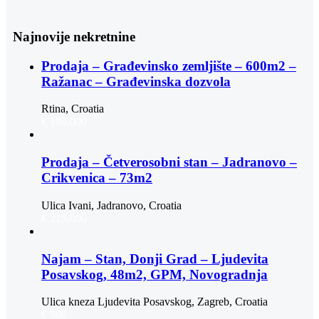
Najnovije nekretnine
Prodaja – Građevinsko zemljište – 600m2 –
Ražanac – Građevinska dozvola
Rtina, Croatia
€ 180.000
Prodaja – Četverosobni stan – Jadranovo –
Crikvenica – 73m2
Ulica Ivani, Jadranovo, Croatia
€ 215.000
Najam – Stan, Donji Grad – Ljudevita
Posavskog, 48m2, GPM, Novogradnja
Ulica kneza Ljudevita Posavskog, Zagreb, Croatia
€ 900