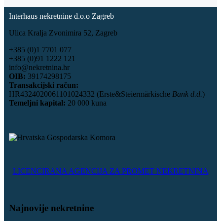
Interhaus nekretnine d.o.o Zagreb
Ulica Kralja Zvonimira 52, Zagreb
+385 (0)1 7701 077
+385 (0)91 1222 121
info@nekretnina.hr
OIB:
39174298175
Transakcijski račun:
HR4324020061101024332 (Erste&Steiermärkische
Bank d.d.
)
Temeljni kapital:
20 000 kuna
LICENCIRANA AGENCIJA ZA PROMET NEKRETNINA
Najnovije nekretnine