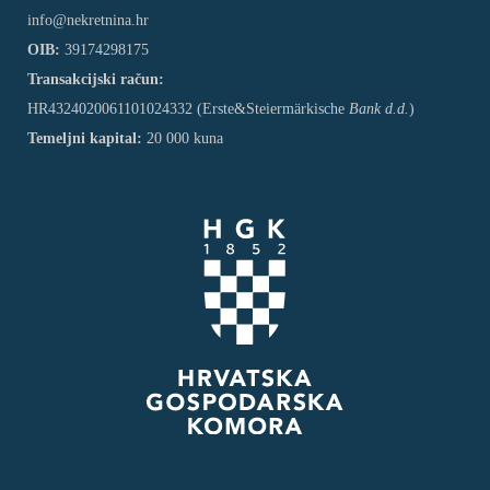
info@nekretnina.hr
OIB:
39174298175
Transakcijski račun:
HR4324020061101024332 (Erste&Steiermärkische
Bank d.d.
)
Temeljni kapital:
20 000 kuna