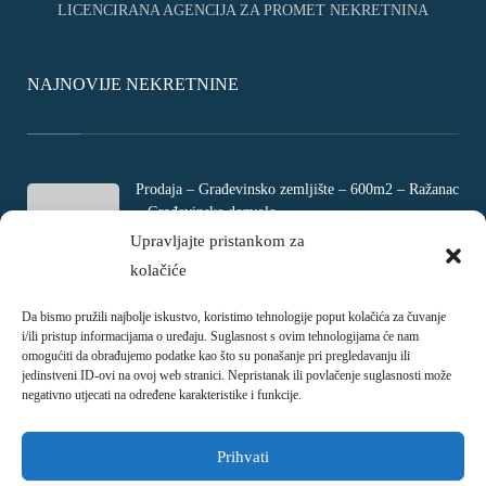
LICENCIRANA AGENCIJA ZA PROMET NEKRETNINA
NAJNOVIJE NEKRETNINE
Prodaja – Građevinsko zemljište – 600m2 – Ražanac
– Građevinska dozvola
Rtina, Croatia
Upravljajte pristankom za
kolačiće
€ 180.000
Da bismo pružili najbolje iskustvo, koristimo tehnologije poput kolačića za čuvanje
Prodaja – Četverosobni stan – Jadranovo –
i/ili pristup informacijama o uređaju. Suglasnost s ovim tehnologijama će nam
Crikvenica – 73m2
omogućiti da obrađujemo podatke kao što su ponašanje pri pregledavanju ili
Ulica Ivani, Jadranovo, Croatia
jedinstveni ID-ovi na ovoj web stranici. Nepristanak ili povlačenje suglasnosti može
negativno utjecati na određene karakteristike i funkcije.
€ 215.000
Prihvati