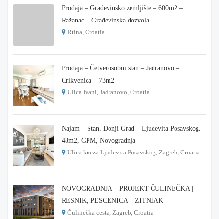
Prodaja – Građevinsko zemljište – 600m2 –
Ražanac – Građevinska dozvola
Rtina, Croatia
€ 180.000
Prodaja – Četverosobni stan – Jadranovo –
Crikvenica – 73m2
Ulica Ivani, Jadranovo, Croatia
€ 215.000
Najam – Stan, Donji Grad – Ljudevita Posavskog,
48m2, GPM, Novogradnja
Ulica kneza Ljudevita Posavskog, Zagreb, Croatia
€ 900
NOVOGRADNJA – PROJEKT ČULINEČKA |
RESNIK, PEŠČENICA – ŽITNJAK
Čulinečka cesta, Zagreb, Croatia