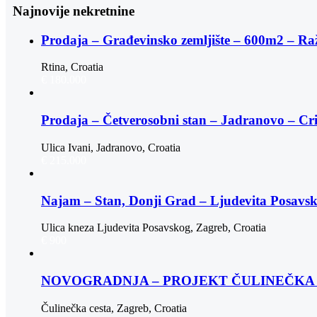
Najnovije nekretnine
Prodaja – Građevinsko zemljište – 600m2 – Ra
Rtina, Croatia
€ 180.000
Prodaja – Četverosobni stan – Jadranovo – Cr
Ulica Ivani, Jadranovo, Croatia
€ 215.000
Najam – Stan, Donji Grad – Ljudevita Posav
Ulica kneza Ljudevita Posavskog, Zagreb, Croatia
€ 900
NOVOGRADNJA – PROJEKT ČULINEČKA |
Čulinečka cesta, Zagreb, Croatia