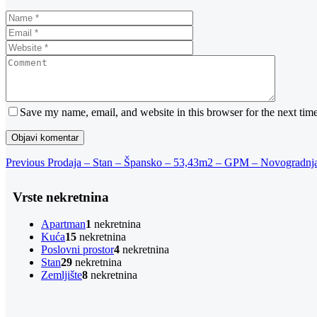
Save my name, email, and website in this browser for the next tim
Navigacija
Previous
Previous
Prodaja – Stan – Špansko – 53,43m2 – GPM – Novogradnj
Post
objava
Vrste nekretnina
Apartman
1
nekretnina
Kuća
15
nekretnina
Poslovni prostor
4
nekretnina
Stan
29
nekretnina
Zemljište
8
nekretnina