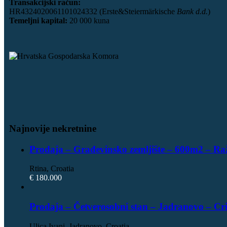
Transakcijski račun:
HR4324020061101024332 (Erste&Steiermärkische
Bank d.d.
)
Temeljni kapital:
20 000 kuna
Najnovije nekretnine
Prodaja – Građevinsko zemljište – 600m2 – Ra
Rtina, Croatia
€ 180.000
Prodaja – Četverosobni stan – Jadranovo – Cr
Ulica Ivani, Jadranovo, Croatia