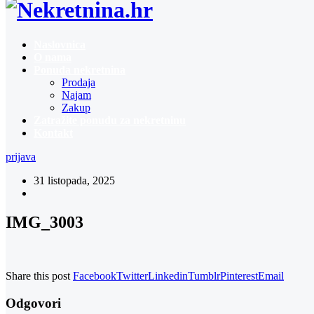
Naslovnica
O nama
Ponuda nekretnina
Prodaja
Najam
Zakup
Zatražite ponudu za nekretninu
Kontakt
prijava
31 listopada, 2025
IMG_3003
Share this post
Facebook
Twitter
Linkedin
Tumblr
Pinterest
Email
Odgovori