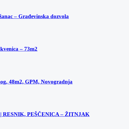
žanac – Građevinska dozvola
ikvenica – 73m2
skog, 48m2, GPM, Novogradnja
 RESNIK, PEŠČENICA – ŽITNJAK