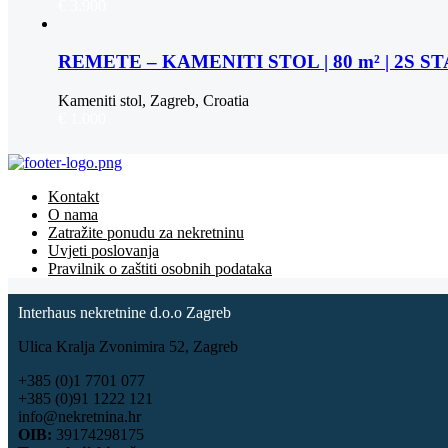
€ 3.900
REMETE – KAMENITI STOL | 80 m² | 2S 
Kameniti stol, Zagreb, Croatia
€ 1.000
Kontakt
O nama
Zatražite ponudu za nekretninu
Uvjeti poslovanja
Pravilnik o zaštiti osobnih podataka
Interhaus nekretnine d.o.o Zagreb
Ulica Kralja Zvonimira 52, Zagreb
+385 (0)1 7701 077
+385 (0)91 1222 121
info@nekretnina.hr
OIB:
39174298175