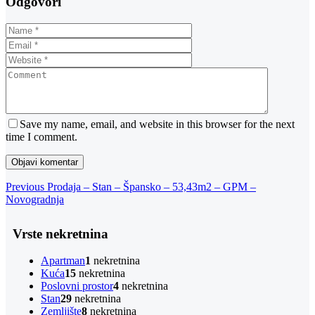
Odgovori
Save my name, email, and website in this browser for the next
time I comment.
Navigacija
Previous
Previous
Prodaja – Stan – Špansko – 53,43m2 – GPM –
Post
Novogradnja
objava
Vrste nekretnina
Apartman
1
nekretnina
Kuća
15
nekretnina
Poslovni prostor
4
nekretnina
Stan
29
nekretnina
Zemljište
8
nekretnina