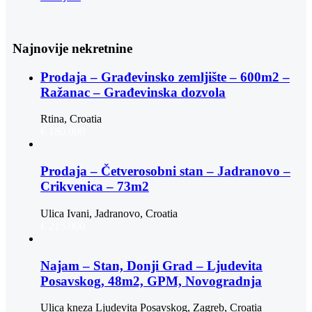
Najnovije nekretnine
Prodaja – Građevinsko zemljište – 600m2 –
Ražanac – Građevinska dozvola
Rtina, Croatia
€ 180.000
Prodaja – Četverosobni stan – Jadranovo –
Crikvenica – 73m2
Ulica Ivani, Jadranovo, Croatia
€ 215.000
Najam – Stan, Donji Grad – Ljudevita
Posavskog, 48m2, GPM, Novogradnja
Ulica kneza Ljudevita Posavskog, Zagreb, Croatia