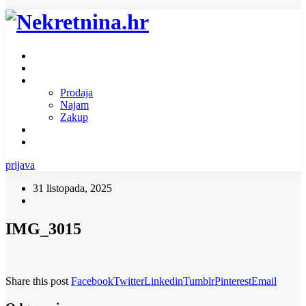
Naslovnica
O nama
Ponuda nekretnina
Prodaja
Najam
Zakup
Zatražite ponudu za nekretninu
Kontakt
prijava
31 listopada, 2025
IMG_3015
Share this post
Facebook
Twitter
Linkedin
Tumblr
Pinterest
Email