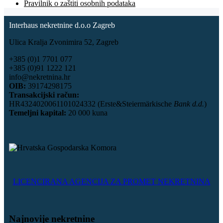
Pravilnik o zaštiti osobnih podataka
Interhaus nekretnine d.o.o Zagreb
Ulica Kralja Zvonimira 52, Zagreb
+385 (0)1 7701 077
+385 (0)91 1222 121
info@nekretnina.hr
OIB:
39174298175
Transakcijski račun:
HR4324020061101024332 (Erste&Steiermärkische
Bank d.d.
)
Temeljni kapital:
20 000 kuna
LICENCIRANA AGENCIJA ZA PROMET NEKRETNINA
Najnovije nekretnine