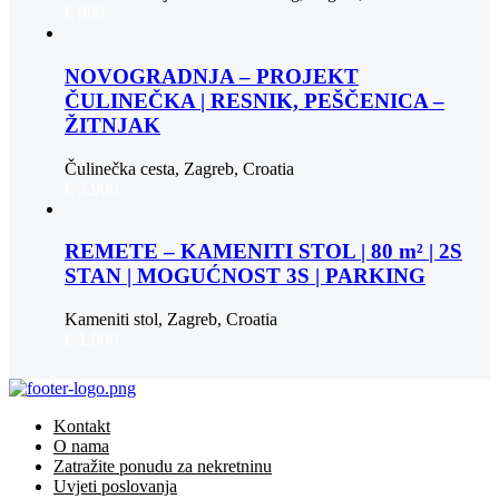
€ 900
NOVOGRADNJA – PROJEKT
ČULINEČKA | RESNIK, PEŠČENICA –
ŽITNJAK
Čulinečka cesta, Zagreb, Croatia
€ 3.900
REMETE – KAMENITI STOL | 80 m² | 2S
STAN | MOGUĆNOST 3S | PARKING
Kameniti stol, Zagreb, Croatia
€ 1.000
Kontakt
O nama
Zatražite ponudu za nekretninu
Uvjeti poslovanja