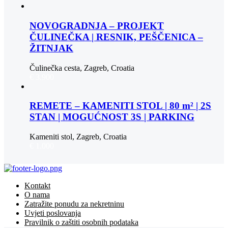
NOVOGRADNJA – PROJEKT
ČULINEČKA | RESNIK, PEŠČENICA –
ŽITNJAK
Čulinečka cesta, Zagreb, Croatia
€ 3.900
REMETE – KAMENITI STOL | 80 m² | 2S
STAN | MOGUĆNOST 3S | PARKING
Kameniti stol, Zagreb, Croatia
€ 1.000
Kontakt
O nama
Zatražite ponudu za nekretninu
Uvjeti poslovanja
Pravilnik o zaštiti osobnih podataka