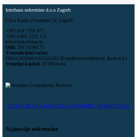
Interhaus nekretnine d.o.o Zagreb
Ulica Kralja Zvonimira 52, Zagreb
+385 (0)1 7701 077
+385 (0)91 1222 121
info@nekretnina.hr
OIB:
39174298175
Transakcijski račun:
HR4324020061101024332 (Erste&Steiermärkische
Bank d.d.
)
Temeljni kapital:
20 000 kuna
LICENCIRANA AGENCIJA ZA PROMET NEKRETNINA
Najnovije nekretnine