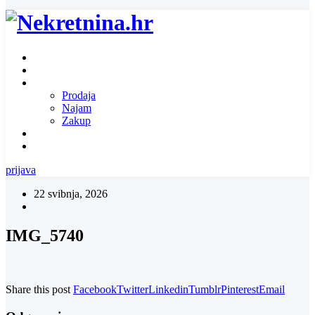
Naslovnica
O nama
Ponuda nekretnina
Prodaja
Najam
Zakup
Zatražite ponudu za nekretninu
Kontakt
prijava
22 svibnja, 2026
IMG_5740
Share this post
Facebook
Twitter
Linkedin
Tumblr
Pinterest
Email