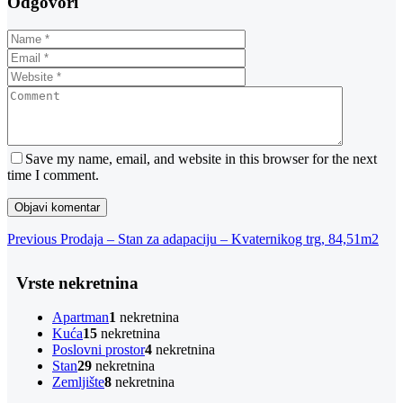
Odgovori
Save my name, email, and website in this browser for the next
time I comment.
Navigacija
Previous
Previous
Prodaja – Stan za adapaciju – Kvaternikog trg, 84,51m2
Post
objava
Vrste nekretnina
Apartman
1
nekretnina
Kuća
15
nekretnina
Poslovni prostor
4
nekretnina
Stan
29
nekretnina
Zemljište
8
nekretnina