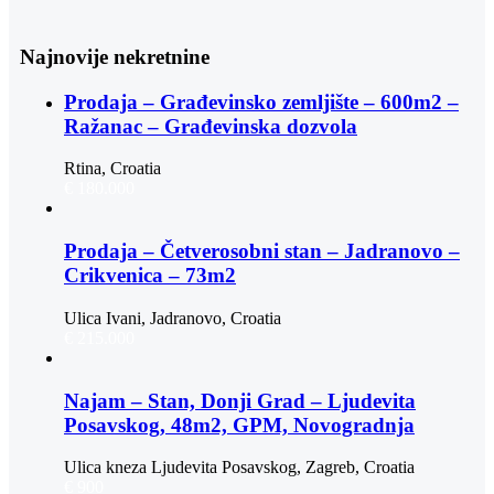
Najnovije nekretnine
Prodaja – Građevinsko zemljište – 600m2 –
Ražanac – Građevinska dozvola
Rtina, Croatia
€ 180.000
Prodaja – Četverosobni stan – Jadranovo –
Crikvenica – 73m2
Ulica Ivani, Jadranovo, Croatia
€ 215.000
Najam – Stan, Donji Grad – Ljudevita
Posavskog, 48m2, GPM, Novogradnja
Ulica kneza Ljudevita Posavskog, Zagreb, Croatia
€ 900