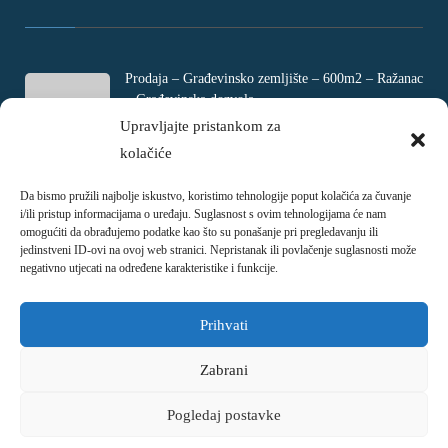
Prodaja – Građevinsko zemljište – 600m2 – Ražanac
– Građevinska dozvola
Rtina, Croatia
Upravljajte pristankom za
kolačiće
€ 180.000
Da bismo pružili najbolje iskustvo, koristimo tehnologije poput kolačića za čuvanje
Prodaja – Četverosobni stan – Jadranovo –
i/ili pristup informacijama o uređaju. Suglasnost s ovim tehnologijama će nam
Crikvenica – 73m2
omogućiti da obrađujemo podatke kao što su ponašanje pri pregledavanju ili
Ulica Ivani, Jadranovo, Croatia
jedinstveni ID-ovi na ovoj web stranici. Nepristanak ili povlačenje suglasnosti može
negativno utjecati na određene karakteristike i funkcije.
€ 215.000
Prihvati
Zabrani
Pogledaj postavke
Copyright © 2018 - 2026
Nekretnina.hr