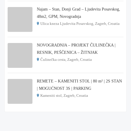
Najam – Stan, Donji Grad – Ljudevita Posavskog,
48m2, GPM, Novogradnja
Ulica kneza Ljudevita Posavskog, Zagreb, Croatia
€ 900
NOVOGRADNJA – PROJEKT ČULINEČKA |
RESNIK, PEŠČENICA – ŽITNJAK
Čulinečka cesta, Zagreb, Croatia
€ 3.900
REMETE – KAMENITI STOL | 80 m² | 2S STAN
| MOGUĆNOST 3S | PARKING
Kameniti stol, Zagreb, Croatia
€ 1.000