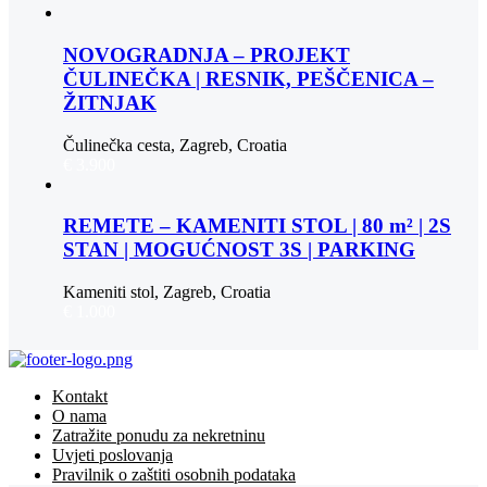
NOVOGRADNJA – PROJEKT
ČULINEČKA | RESNIK, PEŠČENICA –
ŽITNJAK
Čulinečka cesta, Zagreb, Croatia
€ 3.900
REMETE – KAMENITI STOL | 80 m² | 2S
STAN | MOGUĆNOST 3S | PARKING
Kameniti stol, Zagreb, Croatia
€ 1.000
Kontakt
O nama
Zatražite ponudu za nekretninu
Uvjeti poslovanja
Pravilnik o zaštiti osobnih podataka