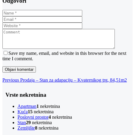
Odgovori
Save my name, email, and website in this browser for the next
time I comment.
Navigacija
Previous
Previous
Prodaja – Stan za adapaciju – Kvaternikog trg, 84,51m2
Post
objava
Vrste nekretnina
Apartman
1
nekretnina
Kuća
15
nekretnina
Poslovni prostor
4
nekretnina
Stan
29
nekretnina
Zemljište
8
nekretnina