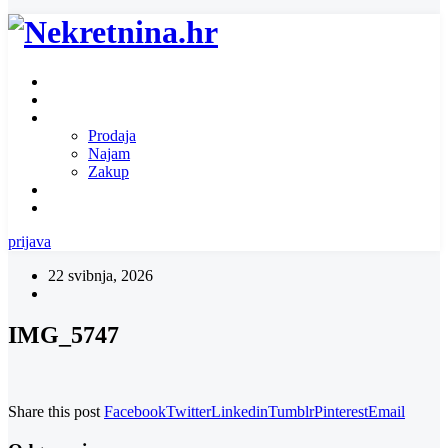
Naslovnica
O nama
Ponuda nekretnina
Prodaja
Najam
Zakup
Zatražite ponudu za nekretninu
Kontakt
prijava
22 svibnja, 2026
IMG_5747
Share this post
Facebook
Twitter
Linkedin
Tumblr
Pinterest
Email