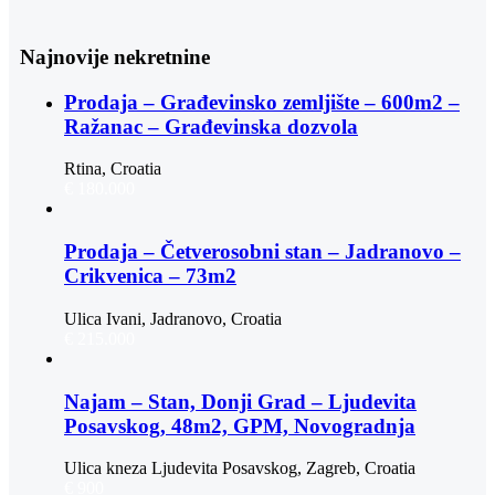
Najnovije nekretnine
Prodaja – Građevinsko zemljište – 600m2 –
Ražanac – Građevinska dozvola
Rtina, Croatia
€ 180.000
Prodaja – Četverosobni stan – Jadranovo –
Crikvenica – 73m2
Ulica Ivani, Jadranovo, Croatia
€ 215.000
Najam – Stan, Donji Grad – Ljudevita
Posavskog, 48m2, GPM, Novogradnja
Ulica kneza Ljudevita Posavskog, Zagreb, Croatia
€ 900