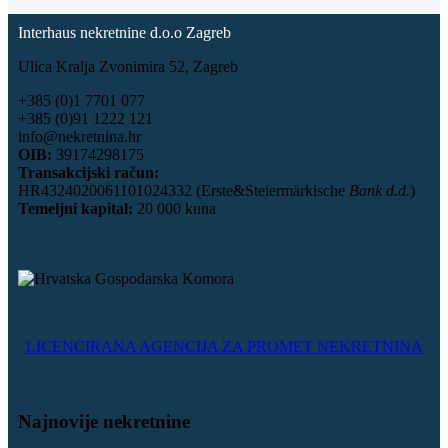
Interhaus nekretnine d.o.o Zagreb
Ulica Kralja Zvonimira 52, Zagreb
+385 (0)1 7701 077
+385 (0)91 1222 121
info@nekretnina.hr
OIB:
39174298175
Transakcijski račun:
HR4324020061101024332 (Erste&Steiermärkische
Bank d.d.
)
Temeljni kapital:
20 000 kuna
LICENCIRANA AGENCIJA ZA PROMET NEKRETNINA
Najnovije nekretnine