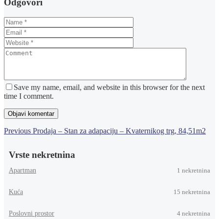
Odgovori
Save my name, email, and website in this browser for the next
time I comment.
Navigacija
Previous
Previous
Prodaja – Stan za adapaciju – Kvaternikog trg, 84,51m2
Post
objava
Vrste nekretnina
Apartman
1
nekretnina
Kuća
15
nekretnina
Poslovni prostor
4
nekretnina