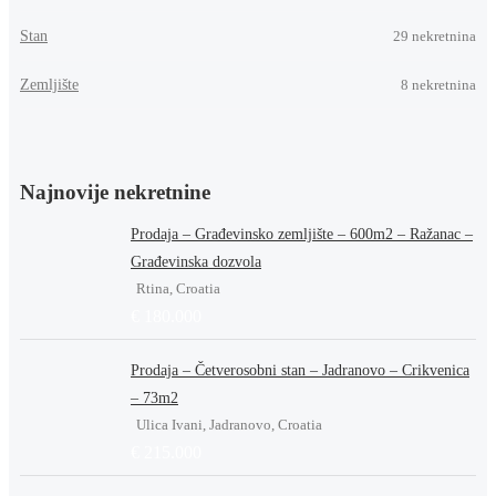
Stan
29
nekretnina
Zemljište
8
nekretnina
Najnovije nekretnine
Prodaja – Građevinsko zemljište – 600m2 – Ražanac –
Građevinska dozvola
Rtina, Croatia
€ 180.000
Prodaja – Četverosobni stan – Jadranovo – Crikvenica
– 73m2
Ulica Ivani, Jadranovo, Croatia
€ 215.000