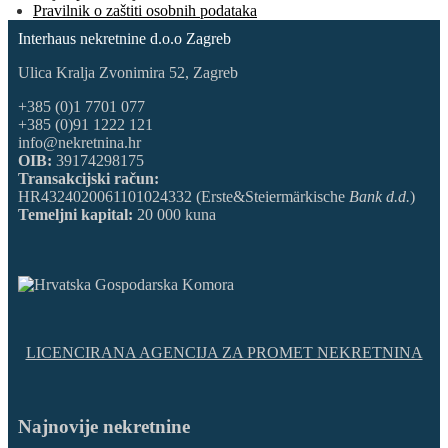
Pravilnik o zaštiti osobnih podataka
Interhaus nekretnine d.o.o Zagreb
Ulica Kralja Zvonimira 52, Zagreb
+385 (0)1 7701 077
+385 (0)91 1222 121
info@nekretnina.hr
OIB:
39174298175
Transakcijski račun:
HR4324020061101024332 (Erste&Steiermärkische
Bank d.d.
)
Temeljni kapital:
20 000 kuna
LICENCIRANA AGENCIJA ZA PROMET NEKRETNINA
Najnovije nekretnine