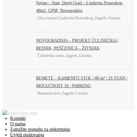
Najam – Stan, Donji Grad – Ljudevita Posavskog,
48m2, GPM, Novogradnja
Ulica kneza Ljudevita Posavskog, Zagreb, Croatia
€ 900
NOVOGRADNJA – PROJEKT ČULINEČKA |
RESNIK, PEŠČENICA – ŽITNJAK
Čulinečka cesta, Zagreb, Croatia
€ 3.900
REMETE – KAMENITI STOL | 80 m² | 2S STAN |
MOGUĆNOST 3S | PARKING
Kameniti stol, Zagreb, Croatia
€ 1.000
Kontakt
O nama
Zatražite ponudu za nekretninu
Uvjeti poslovanja