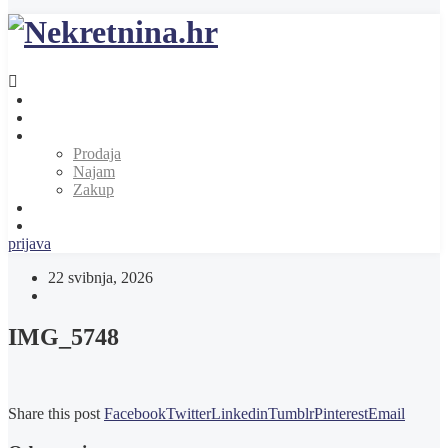
Naslovnica
O nama
Ponuda nekretnina
Prodaja
Najam
Zakup
Zatražite ponudu za nekretninu
Kontakt
prijava
22 svibnja, 2026
IMG_5748
Share this post
Facebook
Twitter
Linkedin
Tumblr
Pinterest
Email