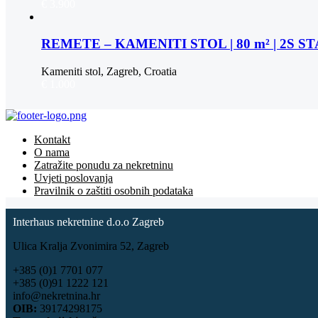
€ 3.900
REMETE – KAMENITI STOL | 80 m² | 2S 
Kameniti stol, Zagreb, Croatia
€ 1.000
Kontakt
O nama
Zatražite ponudu za nekretninu
Uvjeti poslovanja
Pravilnik o zaštiti osobnih podataka
Interhaus nekretnine d.o.o Zagreb
Ulica Kralja Zvonimira 52, Zagreb
+385 (0)1 7701 077
+385 (0)91 1222 121
info@nekretnina.hr
OIB:
39174298175