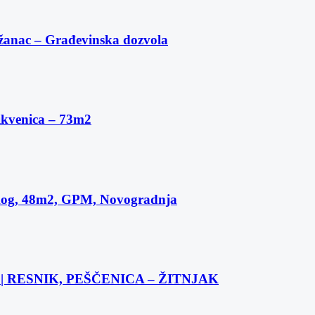
žanac – Građevinska dozvola
ikvenica – 73m2
skog, 48m2, GPM, Novogradnja
 RESNIK, PEŠČENICA – ŽITNJAK