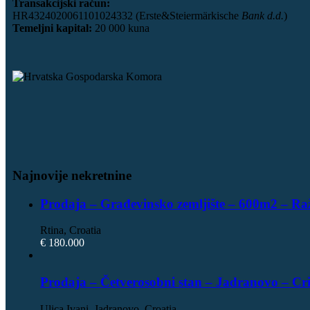
Transakcijski račun:
HR4324020061101024332 (Erste&Steiermärkische
Bank d.d.
)
Temeljni kapital:
20 000 kuna
Najnovije nekretnine
Prodaja – Građevinsko zemljište – 600m2 – Ra
Rtina, Croatia
€ 180.000
Prodaja – Četverosobni stan – Jadranovo – Cr
Ulica Ivani, Jadranovo, Croatia