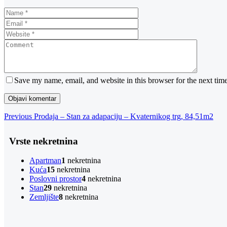
Save my name, email, and website in this browser for the next tim
Navigacija
Previous
Previous
Prodaja – Stan za adapaciju – Kvaternikog trg, 84,51m2
Post
objava
Vrste nekretnina
Apartman
1
nekretnina
Kuća
15
nekretnina
Poslovni prostor
4
nekretnina
Stan
29
nekretnina
Zemljište
8
nekretnina