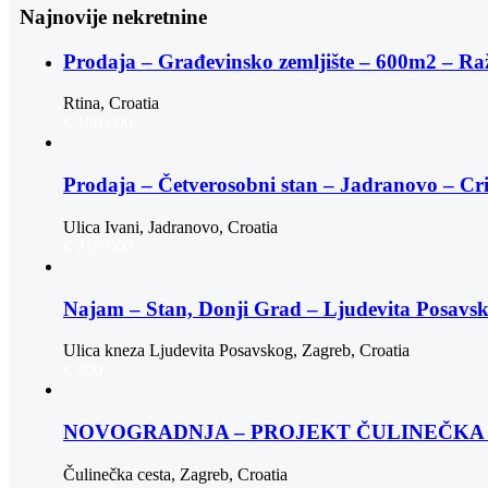
Najnovije nekretnine
Prodaja – Građevinsko zemljište – 600m2 – Ra
Rtina, Croatia
€ 180.000
Prodaja – Četverosobni stan – Jadranovo – Cr
Ulica Ivani, Jadranovo, Croatia
€ 215.000
Najam – Stan, Donji Grad – Ljudevita Posav
Ulica kneza Ljudevita Posavskog, Zagreb, Croatia
€ 900
NOVOGRADNJA – PROJEKT ČULINEČKA |
Čulinečka cesta, Zagreb, Croatia