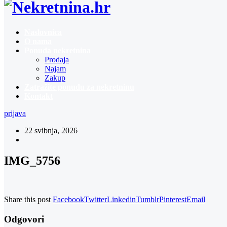
Naslovnica
O nama
Ponuda nekretnina
Prodaja
Najam
Zakup
Zatražite ponudu za nekretninu
Kontakt
prijava
22 svibnja, 2026
IMG_5756
Share this post
Facebook
Twitter
Linkedin
Tumblr
Pinterest
Email
Odgovori