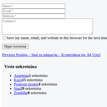
Save my name, email, and website in this browser for the next tim
Navigacija
Previous
Previous
Prodaja – Stan za adapaciju – Kvaternikog trg, 84,51m2
Post
objava
Vrste nekretnina
Apartman
1
nekretnina
Kuća
15
nekretnina
Poslovni prostor
4
nekretnina
Stan
29
nekretnina
Zemljište
8
nekretnina