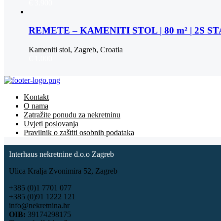
€ 3.900
REMETE – KAMENITI STOL | 80 m² | 2S 
Kameniti stol, Zagreb, Croatia
€ 1.000
Kontakt
O nama
Zatražite ponudu za nekretninu
Uvjeti poslovanja
Pravilnik o zaštiti osobnih podataka
Interhaus nekretnine d.o.o Zagreb
Ulica Kralja Zvonimira 52, Zagreb
+385 (0)1 7701 077
+385 (0)91 1222 121
info@nekretnina.hr
OIB:
39174298175