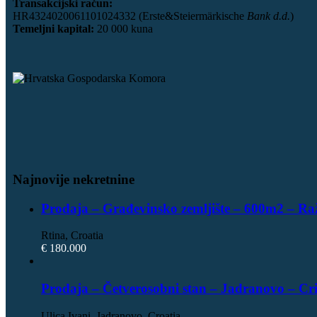
Transakcijski račun:
HR4324020061101024332 (Erste&Steiermärkische
Bank d.d.
)
Temeljni kapital:
20 000 kuna
Najnovije nekretnine
Prodaja – Građevinsko zemljište – 600m2 – Ra
Rtina, Croatia
€ 180.000
Prodaja – Četverosobni stan – Jadranovo – Cr
Ulica Ivani, Jadranovo, Croatia