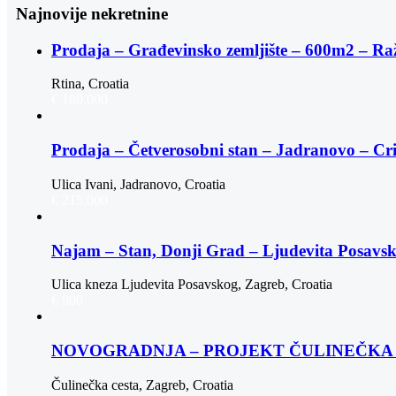
Najnovije nekretnine
Prodaja – Građevinsko zemljište – 600m2 – Ra
Rtina, Croatia
€ 180.000
Prodaja – Četverosobni stan – Jadranovo – Cr
Ulica Ivani, Jadranovo, Croatia
€ 215.000
Najam – Stan, Donji Grad – Ljudevita Posav
Ulica kneza Ljudevita Posavskog, Zagreb, Croatia
€ 900
NOVOGRADNJA – PROJEKT ČULINEČKA |
Čulinečka cesta, Zagreb, Croatia