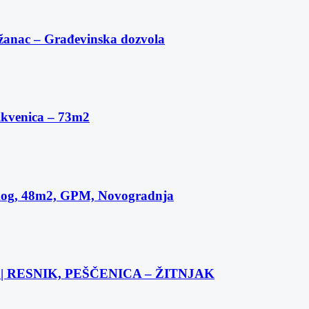
žanac – Građevinska dozvola
ikvenica – 73m2
skog, 48m2, GPM, Novogradnja
 RESNIK, PEŠČENICA – ŽITNJAK