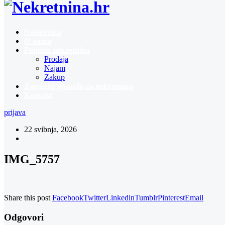
Naslovnica
O nama
Ponuda nekretnina
Prodaja
Najam
Zakup
Zatražite ponudu za nekretninu
Kontakt
prijava
22 svibnja, 2026
IMG_5757
Share this post
Facebook
Twitter
Linkedin
Tumblr
Pinterest
Email
Odgovori