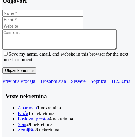
Odgovori
Save my name, email, and website in this browser for the next
time I comment.
Navigacija
Previous
Previous
Prodaja – Trosobni stan – Sesvete – Sopnica – 112,36m2
Post
objava
Vrste nekretnina
Apartman
1
nekretnina
Kuća
15
nekretnina
Poslovni prostor
4
nekretnina
Stan
29
nekretnina
Zemljište
8
nekretnina