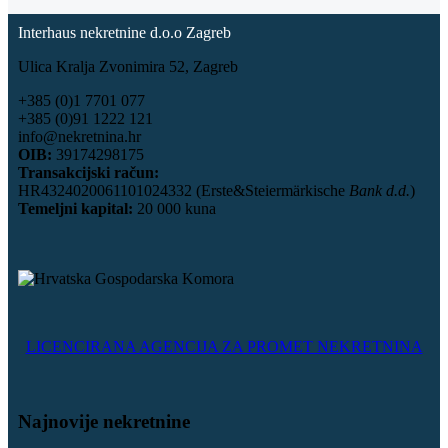
Interhaus nekretnine d.o.o Zagreb
Ulica Kralja Zvonimira 52, Zagreb
+385 (0)1 7701 077
+385 (0)91 1222 121
info@nekretnina.hr
OIB:
39174298175
Transakcijski račun:
HR4324020061101024332 (Erste&Steiermärkische
Bank d.d.
)
Temeljni kapital:
20 000 kuna
LICENCIRANA AGENCIJA ZA PROMET NEKRETNINA
Najnovije nekretnine