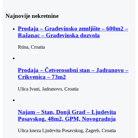
Najnovije nekretnine
Prodaja – Građevinsko zemljište – 600m2 –
Ražanac – Građevinska dozvola
Rtina, Croatia
€ 180.000
Prodaja – Četverosobni stan – Jadranovo –
Crikvenica – 73m2
Ulica Ivani, Jadranovo, Croatia
€ 215.000
Najam – Stan, Donji Grad – Ljudevita
Posavskog, 48m2, GPM, Novogradnja
Ulica kneza Ljudevita Posavskog, Zagreb, Croatia
€ 900