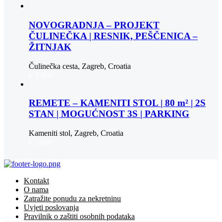
NOVOGRADNJA – PROJEKT
ČULINEČKA | RESNIK, PEŠČENICA –
ŽITNJAK
Čulinečka cesta, Zagreb, Croatia
€ 3.900
REMETE – KAMENITI STOL | 80 m² | 2S
STAN | MOGUĆNOST 3S | PARKING
Kameniti stol, Zagreb, Croatia
€ 1.000
Kontakt
O nama
Zatražite ponudu za nekretninu
Uvjeti poslovanja
Pravilnik o zaštiti osobnih podataka