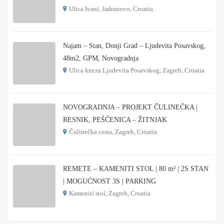
Ulica Ivani, Jadranovo, Croatia
€ 215.000
Najam – Stan, Donji Grad – Ljudevita Posavskog,
48m2, GPM, Novogradnja
Ulica kneza Ljudevita Posavskog, Zagreb, Croatia
€ 900
NOVOGRADNJA – PROJEKT ČULINEČKA |
RESNIK, PEŠČENICA – ŽITNJAK
Čulinečka cesta, Zagreb, Croatia
€ 3.900
REMETE – KAMENITI STOL | 80 m² | 2S STAN
| MOGUĆNOST 3S | PARKING
Kameniti stol, Zagreb, Croatia
€ 1.000