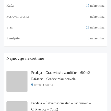
Kuća
15
nekretnina
Poslovni prostor
4
nekretnina
Stan
29
nekretnina
Zemljište
8
nekretnina
Najnovije nekretnine
Prodaja – Građevinsko zemljište – 600m2 –
Ražanac – Građevinska dozvola
Rtina, Croatia
€ 180.000
Prodaja – Četverosobni stan – Jadranovo –
Crikvenica – 73m2