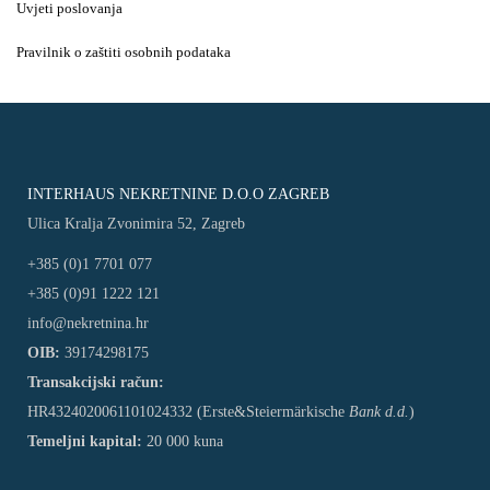
Uvjeti poslovanja
Pravilnik o zaštiti osobnih podataka
INTERHAUS NEKRETNINE D.O.O ZAGREB
Ulica Kralja Zvonimira 52, Zagreb
+385 (0)1 7701 077
+385 (0)91 1222 121
info@nekretnina.hr
OIB:
39174298175
Transakcijski račun:
HR4324020061101024332 (Erste&Steiermärkische
Bank d.d.
)
Temeljni kapital:
20 000 kuna