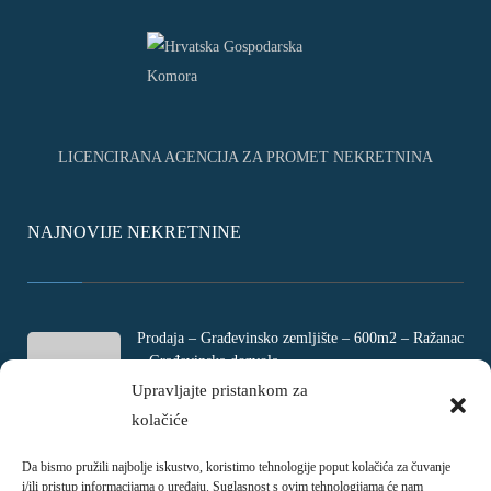
LICENCIRANA AGENCIJA ZA PROMET NEKRETNINA
NAJNOVIJE NEKRETNINE
Prodaja – Građevinsko zemljište – 600m2 – Ražanac
– Građevinska dozvola
Rtina, Croatia
Upravljajte pristankom za
kolačiće
€ 180.000
Da bismo pružili najbolje iskustvo, koristimo tehnologije poput kolačića za čuvanje
Prodaja – Četverosobni stan – Jadranovo –
i/ili pristup informacijama o uređaju. Suglasnost s ovim tehnologijama će nam