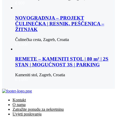
€ 900
NOVOGRADNJA – PROJEKT
ČULINEČKA | RESNIK, PEŠČENICA –
ŽITNJAK
Čulinečka cesta, Zagreb, Croatia
€ 3.900
REMETE – KAMENITI STOL | 80 m² | 2S
STAN | MOGUĆNOST 3S | PARKING
Kameniti stol, Zagreb, Croatia
€ 1.000
Kontakt
O nama
Zatražite ponudu za nekretninu
Uvjeti poslovanja