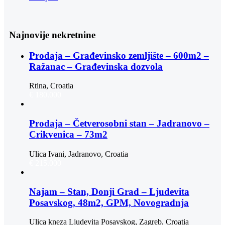
Najnovije nekretnine
Prodaja – Građevinsko zemljište – 600m2 –
Ražanac – Građevinska dozvola
Rtina, Croatia
€ 180.000
Prodaja – Četverosobni stan – Jadranovo –
Crikvenica – 73m2
Ulica Ivani, Jadranovo, Croatia
€ 215.000
Najam – Stan, Donji Grad – Ljudevita
Posavskog, 48m2, GPM, Novogradnja
Ulica kneza Ljudevita Posavskog, Zagreb, Croatia