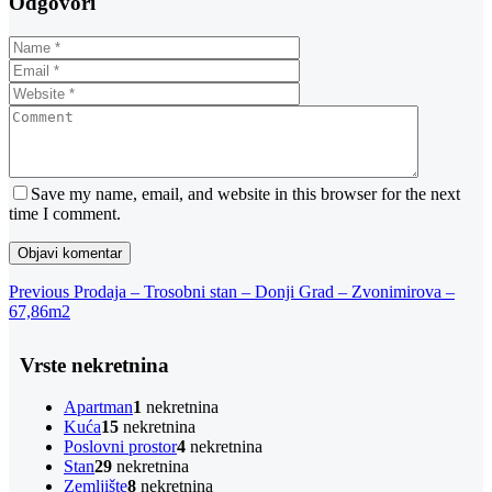
Odgovori
Save my name, email, and website in this browser for the next
time I comment.
Navigacija
Previous
Previous
Prodaja – Trosobni stan – Donji Grad – Zvonimirova –
Post
67,86m2
objava
Vrste nekretnina
Apartman
1
nekretnina
Kuća
15
nekretnina
Poslovni prostor
4
nekretnina
Stan
29
nekretnina
Zemljište
8
nekretnina