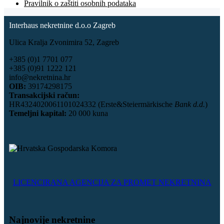
Pravilnik o zaštiti osobnih podataka
Interhaus nekretnine d.o.o Zagreb
Ulica Kralja Zvonimira 52, Zagreb
+385 (0)1 7701 077
+385 (0)91 1222 121
info@nekretnina.hr
OIB:
39174298175
Transakcijski račun:
HR4324020061101024332 (Erste&Steiermärkische
Bank d.d.
)
Temeljni kapital:
20 000 kuna
LICENCIRANA AGENCIJA ZA PROMET NEKRETNINA
Najnovije nekretnine