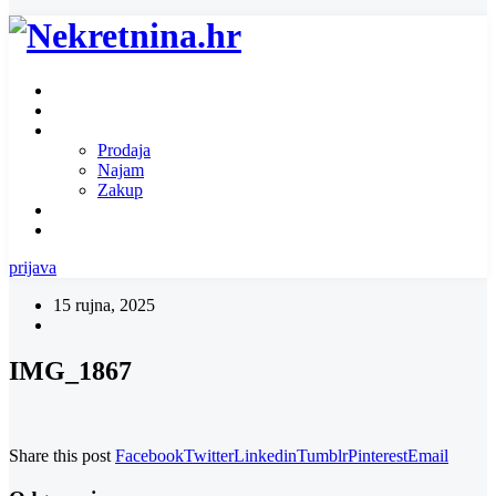
Naslovnica
O nama
Ponuda nekretnina
Prodaja
Najam
Zakup
Zatražite ponudu za nekretninu
Kontakt
prijava
15 rujna, 2025
IMG_1867
Share this post
Facebook
Twitter
Linkedin
Tumblr
Pinterest
Email