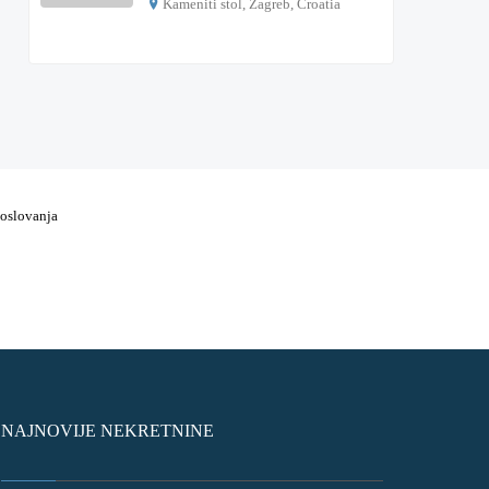
Kameniti stol, Zagreb, Croatia
€ 1.000
poslovanja
NAJNOVIJE NEKRETNINE