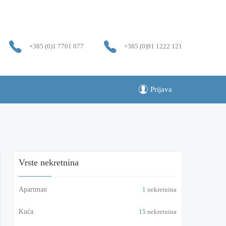
+385 (0)1 7701 077
+385 (0)91 1222 121
Prijava
Vrste nekretnina
Apartman
1
nekretnina
Kuća
15
nekretnina