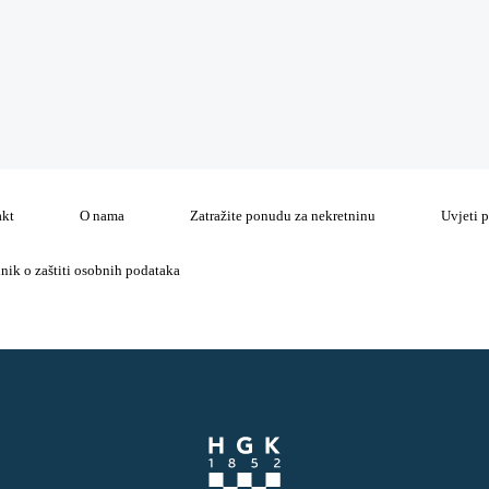
akt
O nama
Zatražite ponudu za nekretninu
Uvjeti 
lnik o zaštiti osobnih podataka