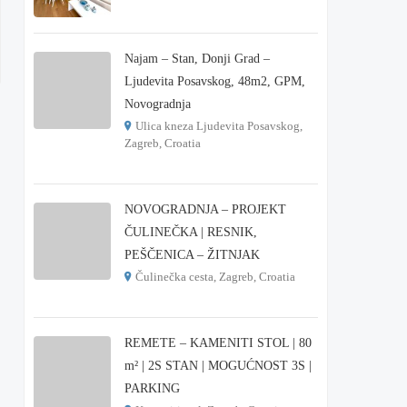
€ 215.000
Najam – Stan, Donji Grad –
Ljudevita Posavskog, 48m2, GPM,
Novogradnja
Ulica kneza Ljudevita Posavskog,
Zagreb, Croatia
€ 900
NOVOGRADNJA – PROJEKT
ČULINEČKA | RESNIK,
PEŠČENICA – ŽITNJAK
Čulinečka cesta, Zagreb, Croatia
€ 3.900
REMETE – KAMENITI STOL | 80
m² | 2S STAN | MOGUĆNOST 3S |
PARKING