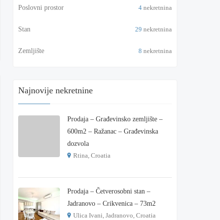
Poslovni prostor
4
nekretnina
Stan
29
nekretnina
Zemljište
8
nekretnina
Najnovije nekretnine
Prodaja – Građevinsko zemljište –
600m2 – Ražanac – Građevinska
dozvola
Rtina, Croatia
€ 180.000
Prodaja – Četverosobni stan –
Jadranovo – Crikvenica – 73m2
Ulica Ivani, Jadranovo, Croatia