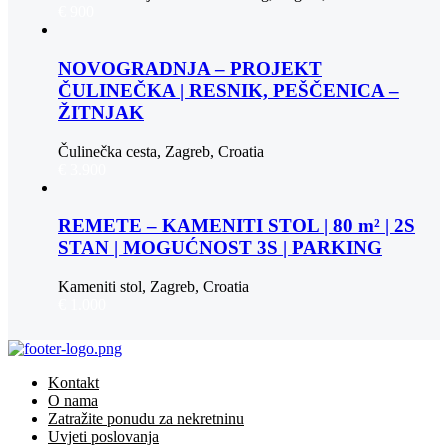
€ 900
NOVOGRADNJA – PROJEKT
ČULINEČKA | RESNIK, PEŠČENICA –
ŽITNJAK
Čulinečka cesta, Zagreb, Croatia
€ 3.900
REMETE – KAMENITI STOL | 80 m² | 2S
STAN | MOGUĆNOST 3S | PARKING
Kameniti stol, Zagreb, Croatia
€ 1.000
Kontakt
O nama
Zatražite ponudu za nekretninu
Uvjeti poslovanja