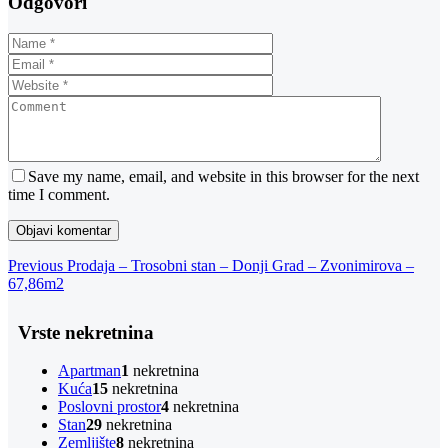
Odgovori
Save my name, email, and website in this browser for the next
time I comment.
Navigacija
Previous
Previous
Prodaja – Trosobni stan – Donji Grad – Zvonimirova –
Post
67,86m2
objava
Vrste nekretnina
Apartman
1
nekretnina
Kuća
15
nekretnina
Poslovni prostor
4
nekretnina
Stan
29
nekretnina
Zemljište
8
nekretnina