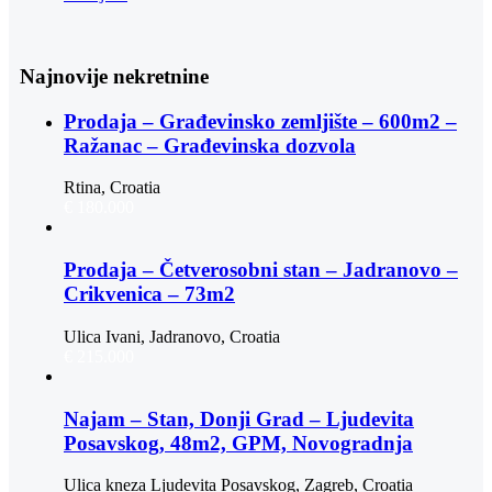
Najnovije nekretnine
Prodaja – Građevinsko zemljište – 600m2 –
Ražanac – Građevinska dozvola
Rtina, Croatia
€ 180.000
Prodaja – Četverosobni stan – Jadranovo –
Crikvenica – 73m2
Ulica Ivani, Jadranovo, Croatia
€ 215.000
Najam – Stan, Donji Grad – Ljudevita
Posavskog, 48m2, GPM, Novogradnja
Ulica kneza Ljudevita Posavskog, Zagreb, Croatia