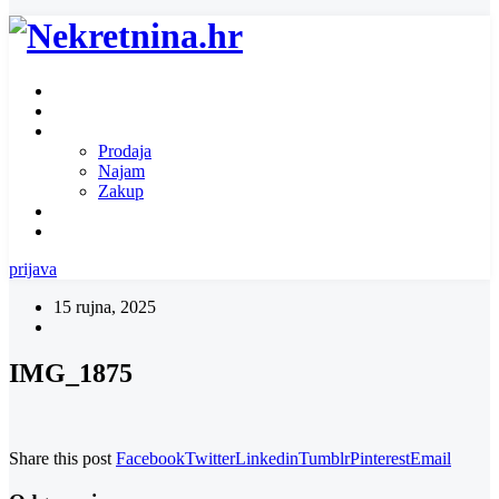
Naslovnica
O nama
Ponuda nekretnina
Prodaja
Najam
Zakup
Zatražite ponudu za nekretninu
Kontakt
prijava
15 rujna, 2025
IMG_1875
Share this post
Facebook
Twitter
Linkedin
Tumblr
Pinterest
Email