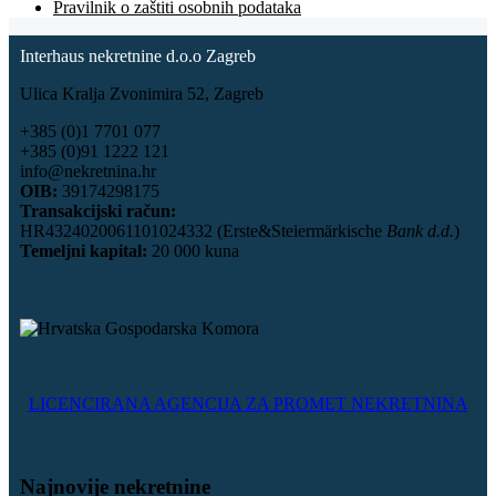
Pravilnik o zaštiti osobnih podataka
Interhaus nekretnine d.o.o Zagreb
Ulica Kralja Zvonimira 52, Zagreb
+385 (0)1 7701 077
+385 (0)91 1222 121
info@nekretnina.hr
OIB:
39174298175
Transakcijski račun:
HR4324020061101024332 (Erste&Steiermärkische
Bank d.d.
)
Temeljni kapital:
20 000 kuna
LICENCIRANA AGENCIJA ZA PROMET NEKRETNINA
Najnovije nekretnine