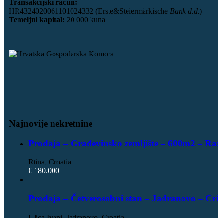
Transakcijski račun:
HR4324020061101024332 (Erste&Steiermärkische
Bank d.d.
)
Temeljni kapital:
20 000 kuna
Najnovije nekretnine
Prodaja – Građevinsko zemljište – 600m2 – Ra
Rtina, Croatia
€ 180.000
Prodaja – Četverosobni stan – Jadranovo – Cr
Ulica Ivani, Jadranovo, Croatia