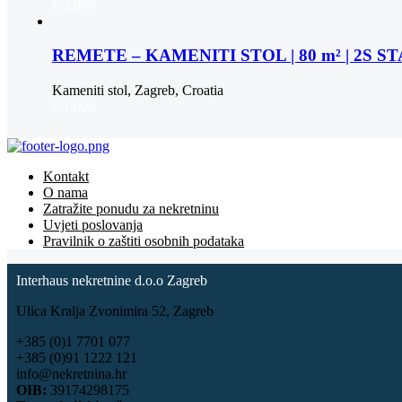
€ 3.900
REMETE – KAMENITI STOL | 80 m² | 2S 
Kameniti stol, Zagreb, Croatia
€ 1.000
Kontakt
O nama
Zatražite ponudu za nekretninu
Uvjeti poslovanja
Pravilnik o zaštiti osobnih podataka
Interhaus nekretnine d.o.o Zagreb
Ulica Kralja Zvonimira 52, Zagreb
+385 (0)1 7701 077
+385 (0)91 1222 121
info@nekretnina.hr
OIB:
39174298175