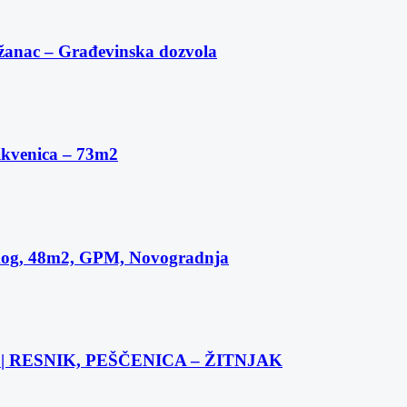
žanac – Građevinska dozvola
ikvenica – 73m2
skog, 48m2, GPM, Novogradnja
 RESNIK, PEŠČENICA – ŽITNJAK