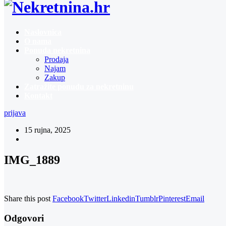
Naslovnica
O nama
Ponuda nekretnina
Prodaja
Najam
Zakup
Zatražite ponudu za nekretninu
Kontakt
prijava
15 rujna, 2025
IMG_1889
Share this post
Facebook
Twitter
Linkedin
Tumblr
Pinterest
Email
Odgovori