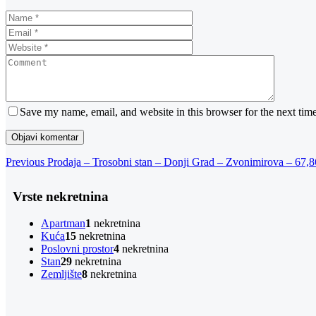
Save my name, email, and website in this browser for the next tim
Navigacija
Previous
Previous
Prodaja – Trosobni stan – Donji Grad – Zvonimirova – 67,
Post
objava
Vrste nekretnina
Apartman
1
nekretnina
Kuća
15
nekretnina
Poslovni prostor
4
nekretnina
Stan
29
nekretnina
Zemljište
8
nekretnina