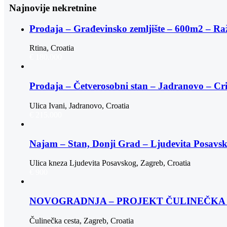
Najnovije nekretnine
Prodaja – Građevinsko zemljište – 600m2 – Ra
Rtina, Croatia
€ 180.000
Prodaja – Četverosobni stan – Jadranovo – Cr
Ulica Ivani, Jadranovo, Croatia
€ 215.000
Najam – Stan, Donji Grad – Ljudevita Posav
Ulica kneza Ljudevita Posavskog, Zagreb, Croatia
€ 900
NOVOGRADNJA – PROJEKT ČULINEČKA |
Čulinečka cesta, Zagreb, Croatia