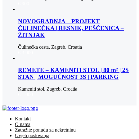
€ 900
NOVOGRADNJA – PROJEKT
ČULINEČKA | RESNIK, PEŠČENICA –
ŽITNJAK
Čulinečka cesta, Zagreb, Croatia
€ 3.900
REMETE – KAMENITI STOL | 80 m² | 2S
STAN | MOGUĆNOST 3S | PARKING
Kameniti stol, Zagreb, Croatia
€ 1.000
Kontakt
O nama
Zatražite ponudu za nekretninu
Uvjeti poslovanja