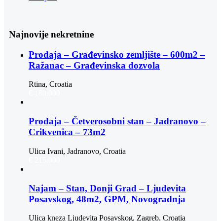
Najnovije nekretnine
Prodaja – Građevinsko zemljište – 600m2 –
Ražanac – Građevinska dozvola
Rtina, Croatia
€ 180.000
Prodaja – Četverosobni stan – Jadranovo –
Crikvenica – 73m2
Ulica Ivani, Jadranovo, Croatia
€ 215.000
Najam – Stan, Donji Grad – Ljudevita
Posavskog, 48m2, GPM, Novogradnja
Ulica kneza Ljudevita Posavskog, Zagreb, Croatia