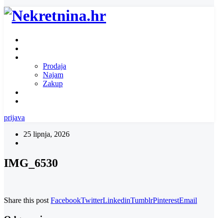
Naslovnica
O nama
Ponuda nekretnina
Prodaja
Najam
Zakup
Zatražite ponudu za nekretninu
Kontakt
prijava
25 lipnja, 2026
IMG_6530
Share this post
Facebook
Twitter
Linkedin
Tumblr
Pinterest
Email