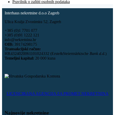
Pravilnik o zaštiti osobnih podataka
Interhaus nekretnine d.o.o Zagreb
Ulica Kralja Zvonimira 52, Zagreb
+385 (0)1 7701 077
+385 (0)91 1222 121
info@nekretnina.hr
OIB:
39174298175
Transakcijski račun:
HR4324020061101024332 (Erste&Steiermärkische
Bank d.d.
)
Temeljni kapital:
20 000 kuna
LICENCIRANA AGENCIJA ZA PROMET NEKRETNINA
Najnovije nekretnine