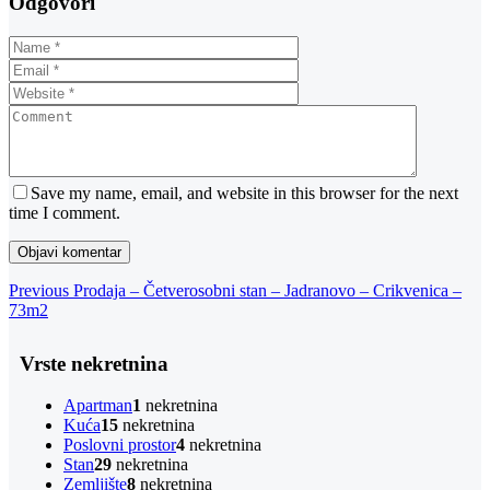
Odgovori
Save my name, email, and website in this browser for the next
time I comment.
Navigacija
Previous
Previous
Prodaja – Četverosobni stan – Jadranovo – Crikvenica –
Post
73m2
objava
Vrste nekretnina
Apartman
1
nekretnina
Kuća
15
nekretnina
Poslovni prostor
4
nekretnina
Stan
29
nekretnina
Zemljište
8
nekretnina