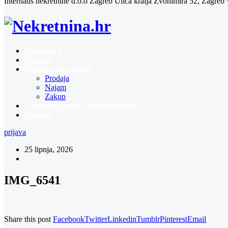
Interhaus nekretnine d.o.o Zagreb
Ulica kralja Zvonimira 52, Zagreb
Naslovnica
O nama
Ponuda nekretnina
Prodaja
Najam
Zakup
Zatražite ponudu za nekretninu
Kontakt
prijava
25 lipnja, 2026
IMG_6541
Share this post
Facebook
Twitter
Linkedin
Tumblr
Pinterest
Email