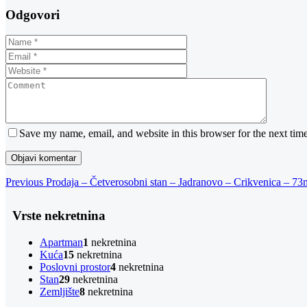
Odgovori
Save my name, email, and website in this browser for the next tim
Navigacija
Previous
Previous
Prodaja – Četverosobni stan – Jadranovo – Crikvenica – 7
Post
objava
Vrste nekretnina
Apartman
1
nekretnina
Kuća
15
nekretnina
Poslovni prostor
4
nekretnina
Stan
29
nekretnina
Zemljište
8
nekretnina