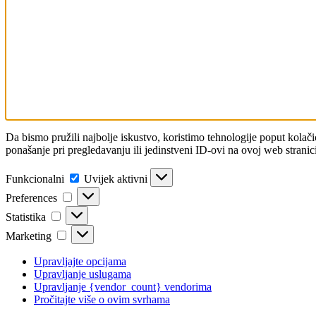
Da bismo pružili najbolje iskustvo, koristimo tehnologije poput kola
ponašanje pri pregledavanju ili jedinstveni ID-ovi na ovoj web stranici
Funkcionalni
Funkcionalni
Uvijek aktivni
Preferences
Preferences
Statistika
Statistika
Marketing
Marketing
Upravljajte opcijama
Upravljanje uslugama
Upravljanje {vendor_count} vendorima
Pročitajte više o ovim svrhama