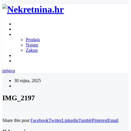
Naslovnica
O nama
Ponuda nekretnina
Prodaja
Najam
Zakup
Zatražite ponudu za nekretninu
Kontakt
prijava
30 rujna, 2025
IMG_2197
Share this post
Facebook
Twitter
Linkedin
Tumblr
Pinterest
Email