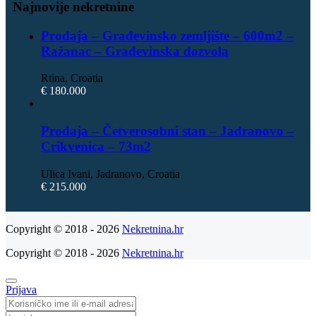
Najnovije nekretnine
Prodaja – Građevinsko zemljište – 600m2 –
Ražanac – Građevinska dozvola
Rtina, Croatia
€ 180.000
Prodaja – Četverosobni stan – Jadranovo –
Crikvenica – 73m2
Ulica Ivani, Jadranovo, Croatia
€ 215.000
Copyright © 2018 - 2026
Nekretnina.hr
Copyright © 2018 - 2026
Nekretnina.hr
Prijava