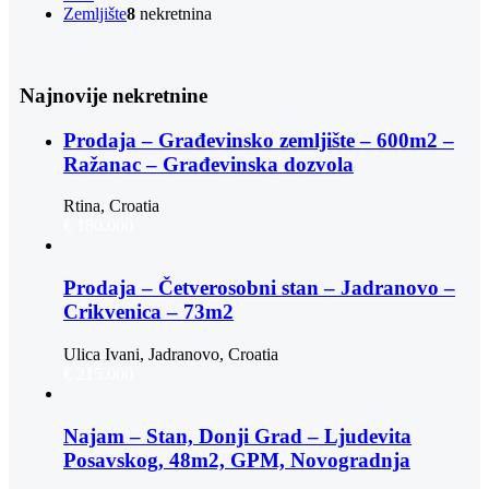
Zemljište
8
nekretnina
Najnovije nekretnine
Prodaja – Građevinsko zemljište – 600m2 –
Ražanac – Građevinska dozvola
Rtina, Croatia
€ 180.000
Prodaja – Četverosobni stan – Jadranovo –
Crikvenica – 73m2
Ulica Ivani, Jadranovo, Croatia
€ 215.000
Najam – Stan, Donji Grad – Ljudevita
Posavskog, 48m2, GPM, Novogradnja