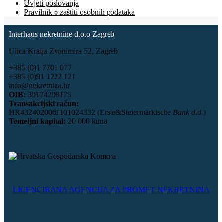
Uvjeti poslovanja
Pravilnik o zaštiti osobnih podataka
Interhaus nekretnine d.o.o Zagreb
Ulica Kralja Zvonimira 52, Zagreb
+385 (0)1 7701 077
+385 (0)91 1222 121
info@nekretnina.hr
OIB:
39174298175
Transakcijski račun:
HR4324020061101024332 (Erste&Steiermärkische
Bank d.d.
)
Temeljni kapital:
20 000 kuna
LICENCIRANA AGENCIJA ZA PROMET NEKRETNINA