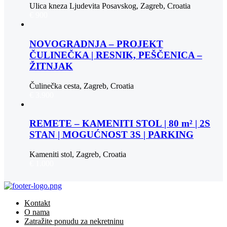
Ulica kneza Ljudevita Posavskog, Zagreb, Croatia
€ 900
NOVOGRADNJA – PROJEKT
ČULINEČKA | RESNIK, PEŠČENICA –
ŽITNJAK
Čulinečka cesta, Zagreb, Croatia
€ 3.900
REMETE – KAMENITI STOL | 80 m² | 2S
STAN | MOGUĆNOST 3S | PARKING
Kameniti stol, Zagreb, Croatia
€ 1.000
Kontakt
O nama
Zatražite ponudu za nekretninu