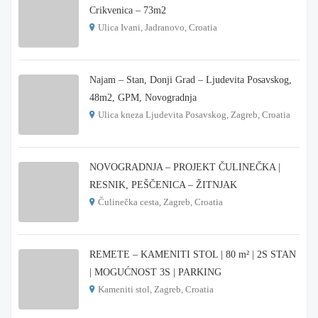
Crikvenica – 73m2
Ulica Ivani, Jadranovo, Croatia
€ 215.000
Najam – Stan, Donji Grad – Ljudevita Posavskog,
48m2, GPM, Novogradnja
Ulica kneza Ljudevita Posavskog, Zagreb, Croatia
€ 900
NOVOGRADNJA – PROJEKT ČULINEČKA |
RESNIK, PEŠČENICA – ŽITNJAK
Čulinečka cesta, Zagreb, Croatia
€ 3.900
REMETE – KAMENITI STOL | 80 m² | 2S STAN
| MOGUĆNOST 3S | PARKING
Kameniti stol, Zagreb, Croatia
€ 1.000