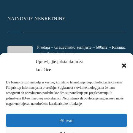
NAJNOVIJE NEKRETNINE
Prodaja – Građevinsko zemljište – 600m2 – Ražanac
– Građevinska dozvola
Rtina, Croatia
Upravljajte pristankom za
kolačiće
€ 180.000
Da bismo pružili najbolje iskustvo, koristimo tehnologije poput kolačića za čuvanje
Prodaja – Četverosobni stan – Jadranovo –
i/ili pristup informacijama o uređaju. Suglasnost s ovim tehnologijama će nam
Crikvenica – 73m2
omogućiti da obrađujemo podatke kao što su ponašanje pri pregledavanju ili
Ulica Ivani, Jadranovo, Croatia
jedinstveni ID-ovi na ovoj web stranici. Nepristanak ili povlačenje suglasnosti može
negativno utjecati na određene karakteristike i funkcije.
€ 215.000
Prihvati