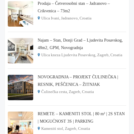
Prodaja – Četverosobni stan – Jadranovo –
Crikvenica – 73m2
Ulica Ivani, Jadranovo, Croatia
€ 215.000
Najam – Stan, Donji Grad – Ljudevita Posavskog,
48m2, GPM, Novogradnja
Ulica kneza Ljudevita Posavskog, Zagreb, Croatia
€ 900
NOVOGRADNJA – PROJEKT ČULINEČKA |
RESNIK, PEŠČENICA – ŽITNJAK
Čulinečka cesta, Zagreb, Croatia
€ 3.900
REMETE – KAMENITI STOL | 80 m² | 2S STAN
| MOGUĆNOST 3S | PARKING
Kameniti stol, Zagreb, Croatia