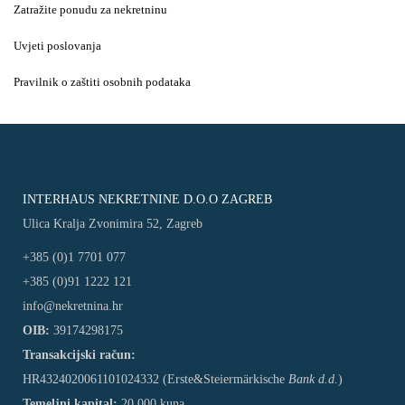
Zatražite ponudu za nekretninu
Uvjeti poslovanja
Pravilnik o zaštiti osobnih podataka
INTERHAUS NEKRETNINE D.O.O ZAGREB
Ulica Kralja Zvonimira 52, Zagreb
+385 (0)1 7701 077
+385 (0)91 1222 121
info@nekretnina.hr
OIB:
39174298175
Transakcijski račun:
HR4324020061101024332 (Erste&Steiermärkische
Bank d.d.
)
Temeljni kapital:
20 000 kuna