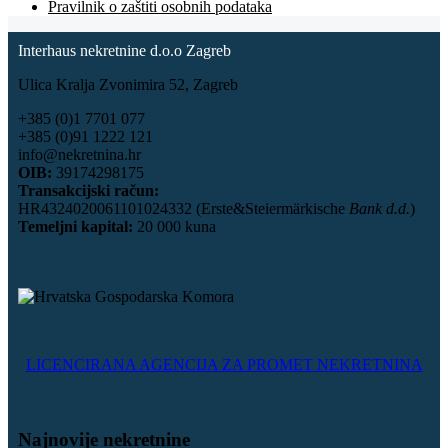
Pravilnik o zaštiti osobnih podataka
Interhaus nekretnine d.o.o Zagreb
Ulica Kralja Zvonimira 52, Zagreb
+385 (0)1 7701 077
+385 (0)91 1222 121
info@nekretnina.hr
OIB:
39174298175
Transakcijski račun:
HR4324020061101024332 (Erste&Steiermärkische
Bank d.d.
)
Temeljni kapital:
20 000 kuna
LICENCIRANA AGENCIJA ZA PROMET NEKRETNINA
Najnovije nekretnine