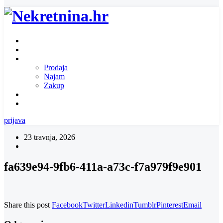
Naslovnica
O nama
Ponuda nekretnina
Prodaja
Najam
Zakup
Zatražite ponudu za nekretninu
Kontakt
prijava
23 travnja, 2026
fa639e94-9fb6-411a-a73c-f7a979f9e901
Share this post
Facebook
Twitter
Linkedin
Tumblr
Pinterest
Email