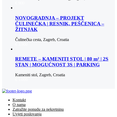
€ 900
NOVOGRADNJA – PROJEKT
ČULINEČKA | RESNIK, PEŠČENICA –
ŽITNJAK
Čulinečka cesta, Zagreb, Croatia
€ 3.900
REMETE – KAMENITI STOL | 80 m² | 2S
STAN | MOGUĆNOST 3S | PARKING
Kameniti stol, Zagreb, Croatia
€ 1.000
Kontakt
O nama
Zatražite ponudu za nekretninu
Uvjeti poslovanja