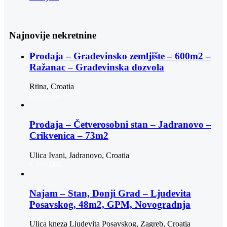
Najnovije nekretnine
Prodaja – Građevinsko zemljište – 600m2 –
Ražanac – Građevinska dozvola
Rtina, Croatia
€ 180.000
Prodaja – Četverosobni stan – Jadranovo –
Crikvenica – 73m2
Ulica Ivani, Jadranovo, Croatia
€ 215.000
Najam – Stan, Donji Grad – Ljudevita
Posavskog, 48m2, GPM, Novogradnja
Ulica kneza Ljudevita Posavskog, Zagreb, Croatia