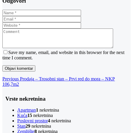
Odgovori
Save my name, email, and website in this browser for the next
time I comment.
Navigacija
Previous
Previous
Prodaja – Trosobni stan – Prvi red do mora – NKP
Post
106,7m2
objava
Vrste nekretnina
Apartman
1
nekretnina
Kuća
15
nekretnina
Poslovni prostor
4
nekretnina
Stan
29
nekretnina
Zemljište
8
nekretnina