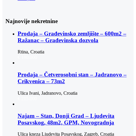
Najnovije nekretnine
Prodaja – Građevinsko zemljište – 600m2 –
Ražanac – Građevinska dozvola
Rtina, Croatia
€ 180.000
Prodaja – Četverosobni stan – Jadranovo –
Crikvenica – 73m2
Ulica Ivani, Jadranovo, Croatia
€ 215.000
Najam – Stan, Donji Grad – Ljudevita
Posavskog, 48m2, GPM, Novogradnja
Ulica kneza Ljudevita Posavskog, Zagreb, Croatia