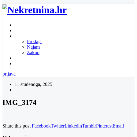
Naslovnica
O nama
Ponuda nekretnina
Prodaja
Najam
Zakup
Zatražite ponudu za nekretninu
Kontakt
prijava
11 studenoga, 2025
IMG_3174
Share this post
Facebook
Twitter
Linkedin
Tumblr
Pinterest
Email