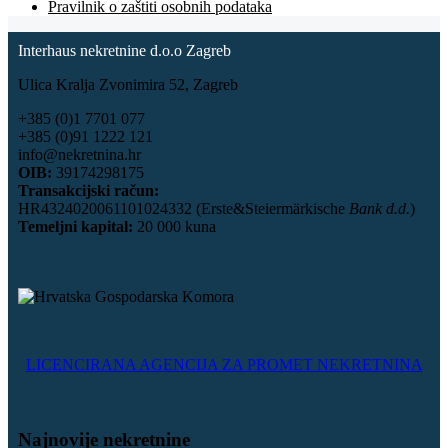
Pravilnik o zaštiti osobnih podataka
Interhaus nekretnine d.o.o Zagreb
Ulica Kralja Zvonimira 52, Zagreb
+385 (0)1 7701 077
+385 (0)91 1222 121
info@nekretnina.hr
OIB:
39174298175
Transakcijski račun:
HR4324020061101024332 (Erste&Steiermärkische
Bank d.d.
)
Temeljni kapital:
20 000 kuna
LICENCIRANA AGENCIJA ZA PROMET NEKRETNINA
Najnovije nekretnine