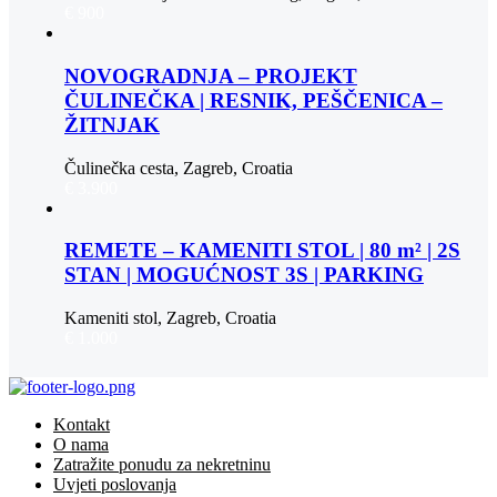
€ 900
NOVOGRADNJA – PROJEKT
ČULINEČKA | RESNIK, PEŠČENICA –
ŽITNJAK
Čulinečka cesta, Zagreb, Croatia
€ 3.900
REMETE – KAMENITI STOL | 80 m² | 2S
STAN | MOGUĆNOST 3S | PARKING
Kameniti stol, Zagreb, Croatia
€ 1.000
Kontakt
O nama
Zatražite ponudu za nekretninu
Uvjeti poslovanja