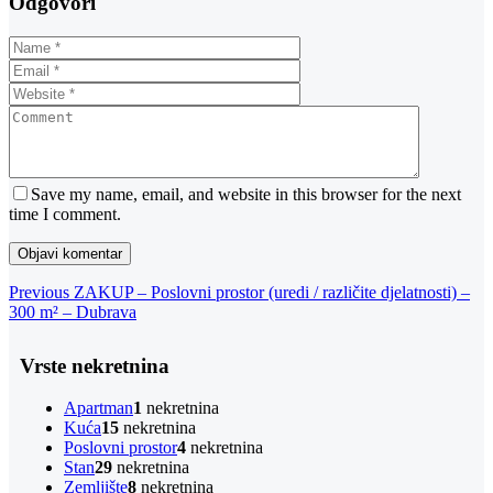
Odgovori
Save my name, email, and website in this browser for the next
time I comment.
Navigacija
Previous
Previous
ZAKUP – Poslovni prostor (uredi / različite djelatnosti) –
Post
300 m² – Dubrava
objava
Vrste nekretnina
Apartman
1
nekretnina
Kuća
15
nekretnina
Poslovni prostor
4
nekretnina
Stan
29
nekretnina
Zemljište
8
nekretnina