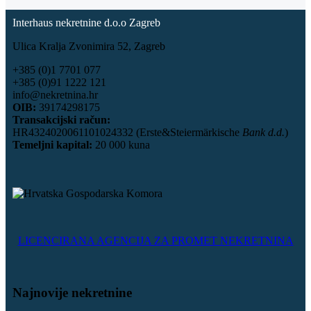
Interhaus nekretnine d.o.o Zagreb
Ulica Kralja Zvonimira 52, Zagreb
+385 (0)1 7701 077
+385 (0)91 1222 121
info@nekretnina.hr
OIB:
39174298175
Transakcijski račun:
HR4324020061101024332 (Erste&Steiermärkische
Bank d.d.
)
Temeljni kapital:
20 000 kuna
LICENCIRANA AGENCIJA ZA PROMET NEKRETNINA
Najnovije nekretnine