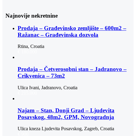
Najnovije nekretnine
Prodaja – Građevinsko zemljište – 600m2 –
Ražanac – Građevinska dozvola
Rtina, Croatia
€ 180.000
Prodaja – Četverosobni stan – Jadranovo –
Crikvenica – 73m2
Ulica Ivani, Jadranovo, Croatia
€ 215.000
Najam – Stan, Donji Grad – Ljudevita
Posavskog, 48m2, GPM, Novogradnja
Ulica kneza Ljudevita Posavskog, Zagreb, Croatia
€ 900