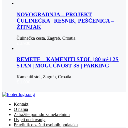
NOVOGRADNJA – PROJEKT
ČULINEČKA | RESNIK, PEŠČENICA –
ŽITNJAK
Čulinečka cesta, Zagreb, Croatia
€ 3.900
REMETE – KAMENITI STOL | 80 m² | 2S
STAN | MOGUĆNOST 3S | PARKING
Kameniti stol, Zagreb, Croatia
€ 1.000
Kontakt
O nama
Zatražite ponudu za nekretninu
Uvjeti poslovanja
Pravilnik o zaštiti osobnih podataka