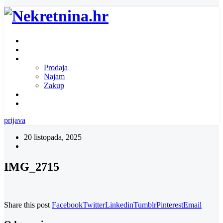
Naslovnica
O nama
Ponuda nekretnina
Prodaja
Najam
Zakup
Zatražite ponudu za nekretninu
Kontakt
prijava
20 listopada, 2025
IMG_2715
Share this post
Facebook
Twitter
Linkedin
Tumblr
Pinterest
Email