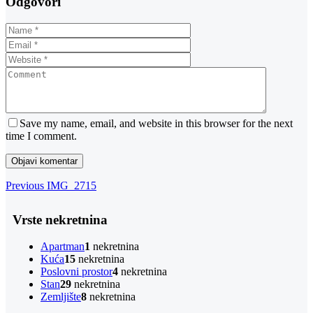
Odgovori
Save my name, email, and website in this browser for the next
time I comment.
Navigacija
Previous
Previous
IMG_2715
Post
objava
Vrste nekretnina
Apartman
1
nekretnina
Kuća
15
nekretnina
Poslovni prostor
4
nekretnina
Stan
29
nekretnina
Zemljište
8
nekretnina