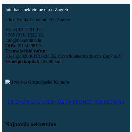
Interhaus nekretnine d.o.o Zagreb
Ulica Kralja Zvonimira 52, Zagreb
+385 (0)1 7701 077
+385 (0)91 1222 121
info@nekretnina.hr
OIB:
39174298175
Transakcijski račun:
HR4324020061101024332 (Erste&Steiermärkische
Bank d.d.
)
Temeljni kapital:
20 000 kuna
LICENCIRANA AGENCIJA ZA PROMET NEKRETNINA
Najnovije nekretnine