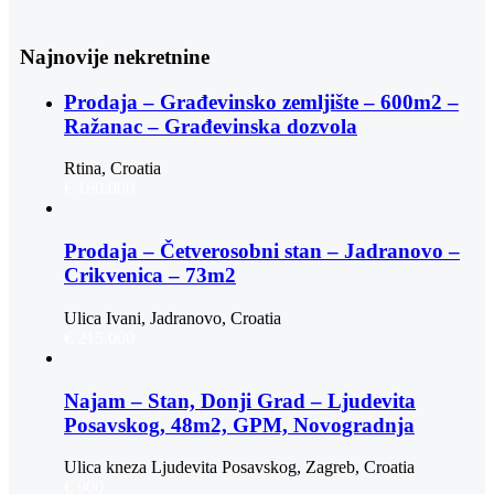
Najnovije nekretnine
Prodaja – Građevinsko zemljište – 600m2 –
Ražanac – Građevinska dozvola
Rtina, Croatia
€ 180.000
Prodaja – Četverosobni stan – Jadranovo –
Crikvenica – 73m2
Ulica Ivani, Jadranovo, Croatia
€ 215.000
Najam – Stan, Donji Grad – Ljudevita
Posavskog, 48m2, GPM, Novogradnja
Ulica kneza Ljudevita Posavskog, Zagreb, Croatia
€ 900