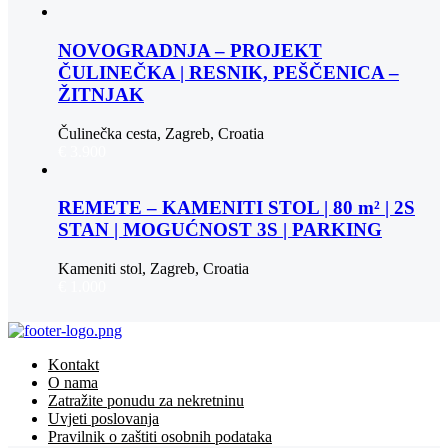
NOVOGRADNJA – PROJEKT
ČULINEČKA | RESNIK, PEŠČENICA –
ŽITNJAK
Čulinečka cesta, Zagreb, Croatia
€ 3.900
REMETE – KAMENITI STOL | 80 m² | 2S
STAN | MOGUĆNOST 3S | PARKING
Kameniti stol, Zagreb, Croatia
€ 1.000
Kontakt
O nama
Zatražite ponudu za nekretninu
Uvjeti poslovanja
Pravilnik o zaštiti osobnih podataka