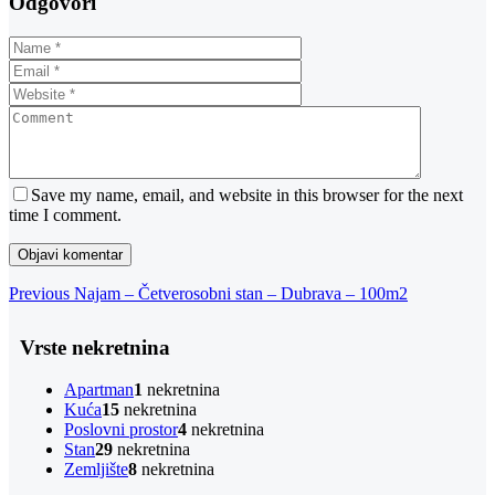
Odgovori
Save my name, email, and website in this browser for the next
time I comment.
Navigacija
Previous
Previous
Najam – Četverosobni stan – Dubrava – 100m2
Post
objava
Vrste nekretnina
Apartman
1
nekretnina
Kuća
15
nekretnina
Poslovni prostor
4
nekretnina
Stan
29
nekretnina
Zemljište
8
nekretnina