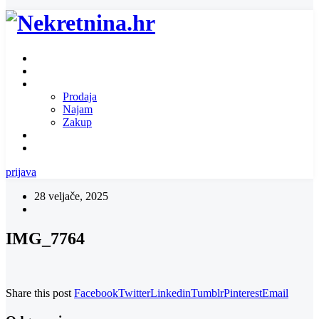
Naslovnica
O nama
Ponuda nekretnina
Prodaja
Najam
Zakup
Zatražite ponudu za nekretninu
Kontakt
prijava
28 veljače, 2025
IMG_7764
Share this post
Facebook
Twitter
Linkedin
Tumblr
Pinterest
Email