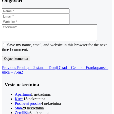
Odgovori
Save my name, email, and website in this browser for the next
time I comment.
Navigacija
Previous
Previous
Prodaja – 2 stana – Donji Grad – Centar – Frankopanska
Post
ulica – 75m2
objava
Vrste nekretnina
Apartman
1
nekretnina
Kuća
15
nekretnina
Poslovni prostor
4
nekretnina
Stan
29
nekretnina
Zemljište
8
nekretnina