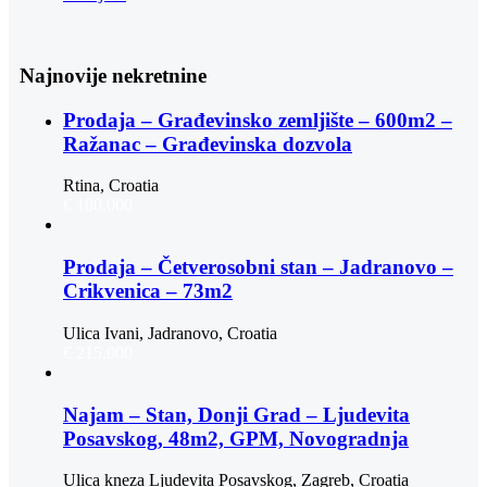
Najnovije nekretnine
Prodaja – Građevinsko zemljište – 600m2 –
Ražanac – Građevinska dozvola
Rtina, Croatia
€ 180.000
Prodaja – Četverosobni stan – Jadranovo –
Crikvenica – 73m2
Ulica Ivani, Jadranovo, Croatia
€ 215.000
Najam – Stan, Donji Grad – Ljudevita
Posavskog, 48m2, GPM, Novogradnja
Ulica kneza Ljudevita Posavskog, Zagreb, Croatia