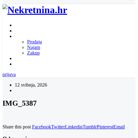
Naslovnica
O nama
Ponuda nekretnina
Prodaja
Najam
Zakup
Zatražite ponudu za nekretninu
Kontakt
prijava
12 svibnja, 2026
IMG_5387
Share this post
Facebook
Twitter
Linkedin
Tumblr
Pinterest
Email