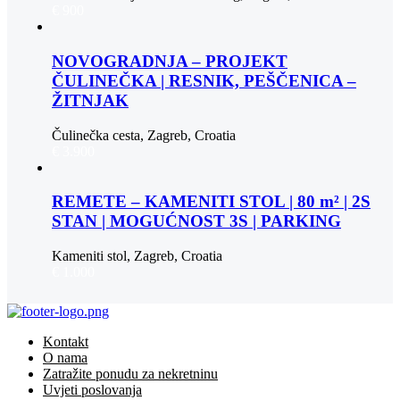
€ 900
NOVOGRADNJA – PROJEKT
ČULINEČKA | RESNIK, PEŠČENICA –
ŽITNJAK
Čulinečka cesta, Zagreb, Croatia
€ 3.900
REMETE – KAMENITI STOL | 80 m² | 2S
STAN | MOGUĆNOST 3S | PARKING
Kameniti stol, Zagreb, Croatia
€ 1.000
Kontakt
O nama
Zatražite ponudu za nekretninu
Uvjeti poslovanja