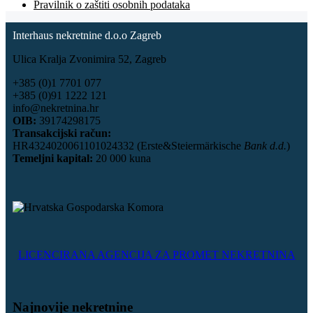
Pravilnik o zaštiti osobnih podataka
Interhaus nekretnine d.o.o Zagreb
Ulica Kralja Zvonimira 52, Zagreb
+385 (0)1 7701 077
+385 (0)91 1222 121
info@nekretnina.hr
OIB:
39174298175
Transakcijski račun:
HR4324020061101024332 (Erste&Steiermärkische
Bank d.d.
)
Temeljni kapital:
20 000 kuna
LICENCIRANA AGENCIJA ZA PROMET NEKRETNINA
Najnovije nekretnine