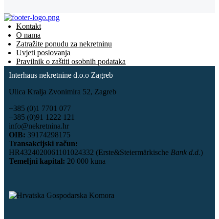
Kontakt
O nama
Zatražite ponudu za nekretninu
Uvjeti poslovanja
Pravilnik o zaštiti osobnih podataka
Interhaus nekretnine d.o.o Zagreb
Ulica Kralja Zvonimira 52, Zagreb
+385 (0)1 7701 077
+385 (0)91 1222 121
info@nekretnina.hr
OIB:
39174298175
Transakcijski račun:
HR4324020061101024332 (Erste&Steiermärkische
Bank d.d.
)
Temeljni kapital:
20 000 kuna