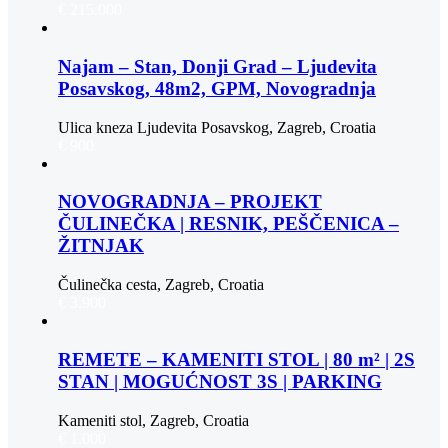
€ 215.000
Najam – Stan, Donji Grad – Ljudevita
Posavskog, 48m2, GPM, Novogradnja
Ulica kneza Ljudevita Posavskog, Zagreb, Croatia
€ 900
NOVOGRADNJA – PROJEKT
ČULINEČKA | RESNIK, PEŠČENICA –
ŽITNJAK
Čulinečka cesta, Zagreb, Croatia
€ 3.900
REMETE – KAMENITI STOL | 80 m² | 2S
STAN | MOGUĆNOST 3S | PARKING
Kameniti stol, Zagreb, Croatia
€ 1.000