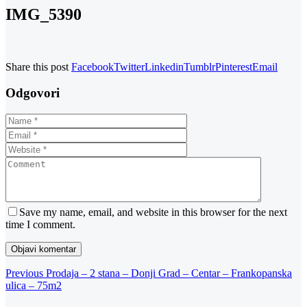
IMG_5390
Share this post
Facebook
Twitter
Linkedin
Tumblr
Pinterest
Email
Odgovori
Save my name, email, and website in this browser for the next
time I comment.
Navigacija
Previous
Previous
Prodaja – 2 stana – Donji Grad – Centar – Frankopanska
Post
ulica – 75m2
objava