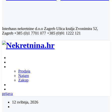
Interhaus nekretnine d.o.o Zagreb
Ulica kralja Zvonimira 52,
Zagreb
+385 (0)1 7701 077
+385 (0)91 1222 121
Naslovnica
O nama
Ponuda nekretnina
Prodaja
Najam
Zakup
Zatražite ponudu za nekretninu
Kontakt
prijava
12 svibnja, 2026