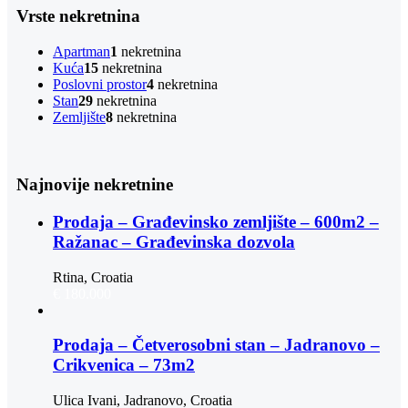
Vrste nekretnina
Apartman
1
nekretnina
Kuća
15
nekretnina
Poslovni prostor
4
nekretnina
Stan
29
nekretnina
Zemljište
8
nekretnina
Najnovije nekretnine
Prodaja – Građevinsko zemljište – 600m2 –
Ražanac – Građevinska dozvola
Rtina, Croatia
€ 180.000
Prodaja – Četverosobni stan – Jadranovo –
Crikvenica – 73m2
Ulica Ivani, Jadranovo, Croatia