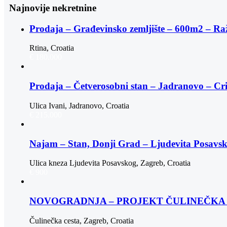
Najnovije nekretnine
Prodaja – Građevinsko zemljište – 600m2 – Ra
Rtina, Croatia
€ 180.000
Prodaja – Četverosobni stan – Jadranovo – Cr
Ulica Ivani, Jadranovo, Croatia
€ 215.000
Najam – Stan, Donji Grad – Ljudevita Posav
Ulica kneza Ljudevita Posavskog, Zagreb, Croatia
€ 900
NOVOGRADNJA – PROJEKT ČULINEČKA |
Čulinečka cesta, Zagreb, Croatia