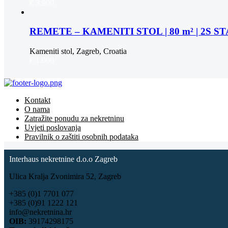
€ 3.900
REMETE – KAMENITI STOL | 80 m² | 2S 
Kameniti stol, Zagreb, Croatia
€ 1.000
Kontakt
O nama
Zatražite ponudu za nekretninu
Uvjeti poslovanja
Pravilnik o zaštiti osobnih podataka
Interhaus nekretnine d.o.o Zagreb
Ulica Kralja Zvonimira 52, Zagreb
+385 (0)1 7701 077
+385 (0)91 1222 121
info@nekretnina.hr
OIB:
39174298175