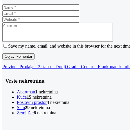
Save my name, email, and website in this browser for the next tim
Navigacija
Previous
Previous
Prodaja – 2 stana – Donji Grad – Centar – Frankopanska ul
Post
objava
Vrste nekretnina
Apartman
1
nekretnina
Kuća
15
nekretnina
Poslovni prostor
4
nekretnina
Stan
29
nekretnina
Zemljište
8
nekretnina