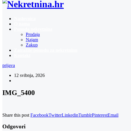
Naslovnica
O nama
Ponuda nekretnina
Prodaja
Najam
Zakup
Zatražite ponudu za nekretninu
Kontakt
prijava
12 svibnja, 2026
IMG_5400
Share this post
Facebook
Twitter
Linkedin
Tumblr
Pinterest
Email
Odgovori