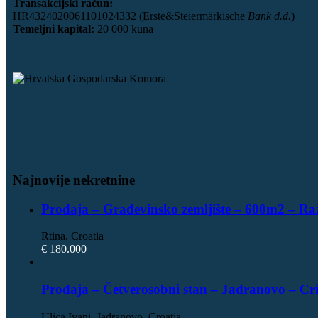
Transakcijski račun:
HR4324020061101024332 (Erste&Steiermärkische
Bank d.d.
)
Temeljni kapital:
20 000 kuna
Najnovije nekretnine
Prodaja – Građevinsko zemljište – 600m2 – Ra
Rtina, Croatia
€ 180.000
Prodaja – Četverosobni stan – Jadranovo – Cr
Ulica Ivani, Jadranovo, Croatia