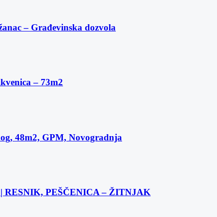
žanac – Građevinska dozvola
ikvenica – 73m2
skog, 48m2, GPM, Novogradnja
 RESNIK, PEŠČENICA – ŽITNJAK