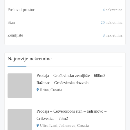
Poslovni prostor
4
nekretnina
Stan
29
nekretnina
Zemljište
8
nekretnina
Najnovije nekretnine
Prodaja – Građevinsko zemljište – 600m2 –
Ražanac – Građevinska dozvola
Rtina, Croatia
€ 180.000
Prodaja – Četverosobni stan – Jadranovo –
Crikvenica – 73m2
Ulica Ivani, Jadranovo, Croatia