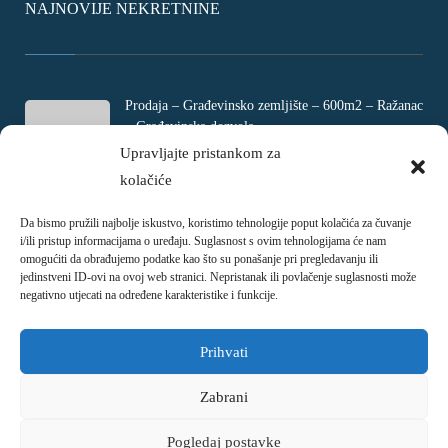
NAJNOVIJE NEKRETNINE
Prodaja – Građevinsko zemljište – 600m2 – Ražanac
– Građevinska dozvola
Rtina, Croatia
Upravljajte pristankom za
kolačiće
€ 180.000
Da bismo pružili najbolje iskustvo, koristimo tehnologije poput kolačića za čuvanje
Prodaja – Četverosobni stan – Jadranovo –
i/ili pristup informacijama o uređaju. Suglasnost s ovim tehnologijama će nam
Crikvenica – 73m2
omogućiti da obrađujemo podatke kao što su ponašanje pri pregledavanju ili
Ulica Ivani, Jadranovo, Croatia
jedinstveni ID-ovi na ovoj web stranici. Nepristanak ili povlačenje suglasnosti može
negativno utjecati na određene karakteristike i funkcije.
€ 215.000
Prihvati
Zabrani
Pogledaj postavke