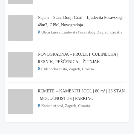
€ 215.000
Najam – Stan, Donji Grad – Ljudevita Posavskog,
48m2, GPM, Novogradnja
Ulica kneza Ljudevita Posavskog, Zagreb, Croatia
€ 900
NOVOGRADNJA – PROJEKT ČULINEČKA |
RESNIK, PEŠČENICA – ŽITNJAK
Čulinečka cesta, Zagreb, Croatia
€ 3.900
REMETE – KAMENITI STOL | 80 m² | 2S STAN
| MOGUĆNOST 3S | PARKING
Kameniti stol, Zagreb, Croatia
€ 1.000