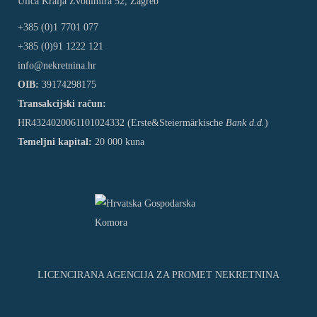
Ulica Kralja Zvonimira 52, Zagreb
+385 (0)1 7701 077
+385 (0)91 1222 121
info@nekretnina.hr
OIB:
39174298175
Transakcijski račun:
HR4324020061101024332 (Erste&Steiermärkische
Bank d.d.
)
Temeljni kapital:
20 000 kuna
LICENCIRANA AGENCIJA ZA PROMET NEKRETNINA