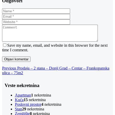
Odgovori
Save my name, email, and website in this browser for the next
time I comment.
Navigacija
Previous
Previous
Prodaja – 2 stana – Donji Grad – Centar – Frankopanska
Post
ulica – 75m2
objava
Vrste nekretnina
Apartman
1
nekretnina
Kuća
15
nekretnina
Poslovni prostor
4
nekretnina
Stan
29
nekretnina
Zemljište
8
nekretnina