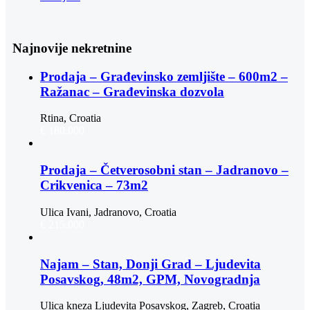
Najnovije nekretnine
Prodaja – Građevinsko zemljište – 600m2 –
Ražanac – Građevinska dozvola
Rtina, Croatia
€ 180.000
Prodaja – Četverosobni stan – Jadranovo –
Crikvenica – 73m2
Ulica Ivani, Jadranovo, Croatia
€ 215.000
Najam – Stan, Donji Grad – Ljudevita
Posavskog, 48m2, GPM, Novogradnja
Ulica kneza Ljudevita Posavskog, Zagreb, Croatia