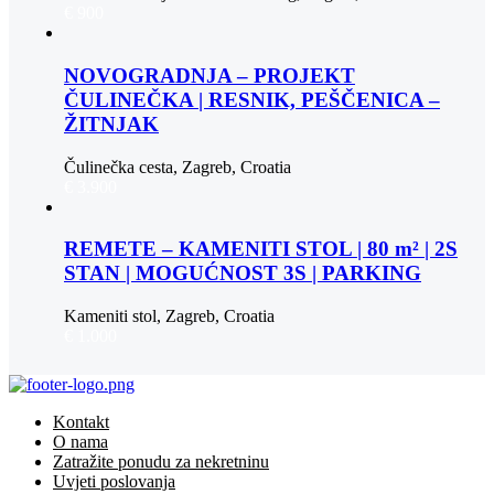
€ 900
NOVOGRADNJA – PROJEKT
ČULINEČKA | RESNIK, PEŠČENICA –
ŽITNJAK
Čulinečka cesta, Zagreb, Croatia
€ 3.900
REMETE – KAMENITI STOL | 80 m² | 2S
STAN | MOGUĆNOST 3S | PARKING
Kameniti stol, Zagreb, Croatia
€ 1.000
Kontakt
O nama
Zatražite ponudu za nekretninu
Uvjeti poslovanja