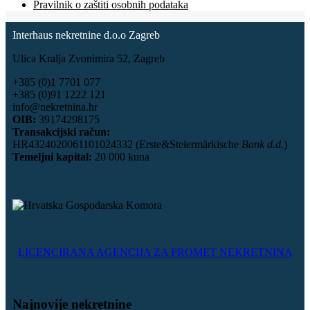
Pravilnik o zaštiti osobnih podataka
Interhaus nekretnine d.o.o Zagreb
Ulica Kralja Zvonimira 52, Zagreb
+385 (0)1 7701 077
+385 (0)91 1222 121
info@nekretnina.hr
OIB:
39174298175
Transakcijski račun:
HR4324020061101024332 (Erste&Steiermärkische
Bank d.d.
)
Temeljni kapital:
20 000 kuna
LICENCIRANA AGENCIJA ZA PROMET NEKRETNINA
Najnovije nekretnine