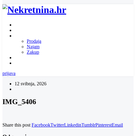
Naslovnica
O nama
Ponuda nekretnina
Prodaja
Najam
Zakup
Zatražite ponudu za nekretninu
Kontakt
prijava
12 svibnja, 2026
IMG_5406
Share this post
Facebook
Twitter
Linkedin
Tumblr
Pinterest
Email