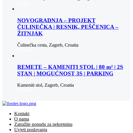
€ 900
NOVOGRADNJA – PROJEKT
ČULINEČKA | RESNIK, PEŠČENICA –
ŽITNJAK
Čulinečka cesta, Zagreb, Croatia
€ 3.900
REMETE – KAMENITI STOL | 80 m² | 2S
STAN | MOGUĆNOST 3S | PARKING
Kameniti stol, Zagreb, Croatia
€ 1.000
Kontakt
O nama
Zatražite ponudu za nekretninu
Uvjeti poslovanja