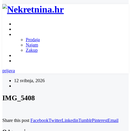
Naslovnica
O nama
Ponuda nekretnina
Prodaja
Najam
Zakup
Zatražite ponudu za nekretninu
Kontakt
prijava
12 svibnja, 2026
IMG_5408
Share this post
Facebook
Twitter
Linkedin
Tumblr
Pinterest
Email