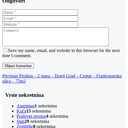
Odgovori
Save my name, email, and website in this browser for the next
time I comment.
Navigacija
Previous
Previous
Prodaja – 2 stana – Donji Grad – Centar – Frankopanska
Post
ulica – 75m2
objava
Vrste nekretnina
Apartman
1
nekretnina
Kuća
15
nekretnina
Poslovni prostor
4
nekretnina
Stan
29
nekretnina
Zemljište
8
nekretnina