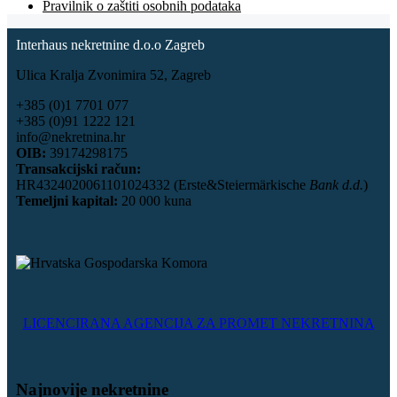
Pravilnik o zaštiti osobnih podataka
Interhaus nekretnine d.o.o Zagreb
Ulica Kralja Zvonimira 52, Zagreb
+385 (0)1 7701 077
+385 (0)91 1222 121
info@nekretnina.hr
OIB:
39174298175
Transakcijski račun:
HR4324020061101024332 (Erste&Steiermärkische
Bank d.d.
)
Temeljni kapital:
20 000 kuna
LICENCIRANA AGENCIJA ZA PROMET NEKRETNINA
Najnovije nekretnine