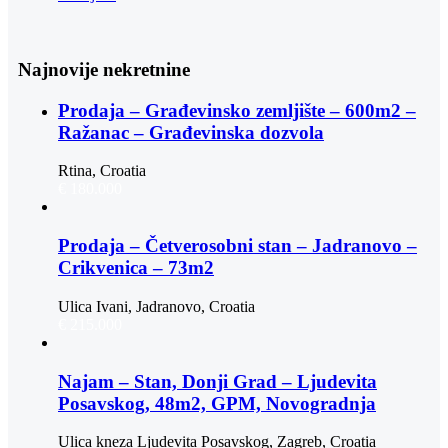
Najnovije nekretnine
Prodaja – Građevinsko zemljište – 600m2 –
Ražanac – Građevinska dozvola
Rtina, Croatia
€ 180.000
Prodaja – Četverosobni stan – Jadranovo –
Crikvenica – 73m2
Ulica Ivani, Jadranovo, Croatia
€ 215.000
Najam – Stan, Donji Grad – Ljudevita
Posavskog, 48m2, GPM, Novogradnja
Ulica kneza Ljudevita Posavskog, Zagreb, Croatia