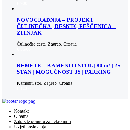
€ 900
NOVOGRADNJA – PROJEKT
ČULINEČKA | RESNIK, PEŠČENICA –
ŽITNJAK
Čulinečka cesta, Zagreb, Croatia
€ 3.900
REMETE – KAMENITI STOL | 80 m² | 2S
STAN | MOGUĆNOST 3S | PARKING
Kameniti stol, Zagreb, Croatia
€ 1.000
Kontakt
O nama
Zatražite ponudu za nekretninu
Uvjeti poslovanja