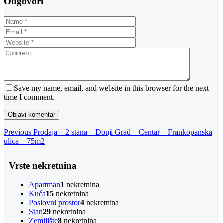
Odgovori
Save my name, email, and website in this browser for the next
time I comment.
Navigacija
Previous
Previous
Prodaja – 2 stana – Donji Grad – Centar – Frankopanska
Post
ulica – 75m2
objava
Vrste nekretnina
Apartman
1
nekretnina
Kuća
15
nekretnina
Poslovni prostor
4
nekretnina
Stan
29
nekretnina
Zemljište
8
nekretnina