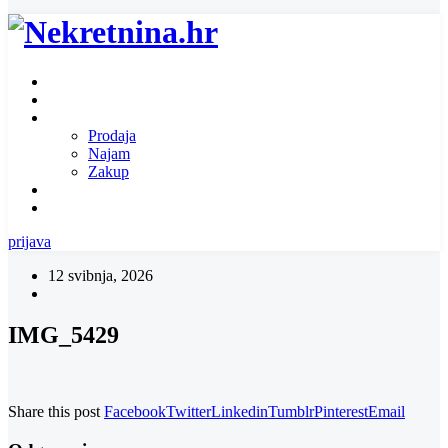
Naslovnica
O nama
Ponuda nekretnina
Prodaja
Najam
Zakup
Zatražite ponudu za nekretninu
Kontakt
prijava
12 svibnja, 2026
IMG_5429
Share this post
Facebook
Twitter
Linkedin
Tumblr
Pinterest
Email