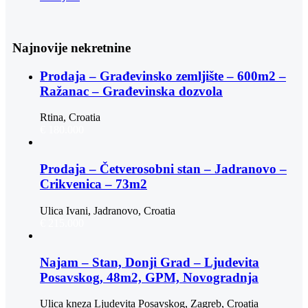
Najnovije nekretnine
Prodaja – Građevinsko zemljište – 600m2 –
Ražanac – Građevinska dozvola
Rtina, Croatia
€ 180.000
Prodaja – Četverosobni stan – Jadranovo –
Crikvenica – 73m2
Ulica Ivani, Jadranovo, Croatia
€ 215.000
Najam – Stan, Donji Grad – Ljudevita
Posavskog, 48m2, GPM, Novogradnja
Ulica kneza Ljudevita Posavskog, Zagreb, Croatia