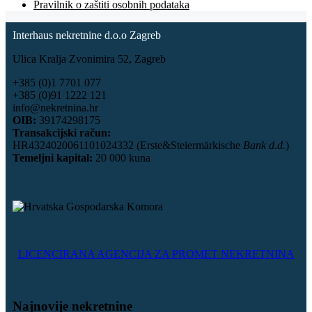
Pravilnik o zaštiti osobnih podataka
Interhaus nekretnine d.o.o Zagreb
Ulica Kralja Zvonimira 52, Zagreb
+385 (0)1 7701 077
+385 (0)91 1222 121
info@nekretnina.hr
OIB:
39174298175
Transakcijski račun:
HR4324020061101024332 (Erste&Steiermärkische
Bank d.d.
)
Temeljni kapital:
20 000 kuna
LICENCIRANA AGENCIJA ZA PROMET NEKRETNINA
Najnovije nekretnine