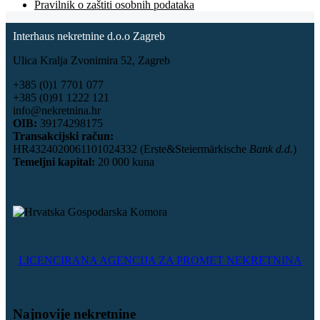
Pravilnik o zaštiti osobnih podataka
Interhaus nekretnine d.o.o Zagreb
Ulica Kralja Zvonimira 52, Zagreb
+385 (0)1 7701 077
+385 (0)91 1222 121
info@nekretnina.hr
OIB:
39174298175
Transakcijski račun:
HR4324020061101024332 (Erste&Steiermärkische
Bank d.d.
)
Temeljni kapital:
20 000 kuna
LICENCIRANA AGENCIJA ZA PROMET NEKRETNINA
Najnovije nekretnine