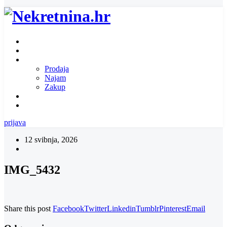
Naslovnica
O nama
Ponuda nekretnina
Prodaja
Najam
Zakup
Zatražite ponudu za nekretninu
Kontakt
prijava
12 svibnja, 2026
IMG_5432
Share this post
Facebook
Twitter
Linkedin
Tumblr
Pinterest
Email