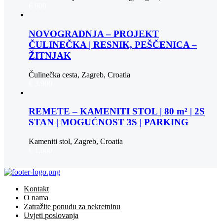
€ 900
NOVOGRADNJA – PROJEKT
ČULINEČKA | RESNIK, PEŠČENICA –
ŽITNJAK
Čulinečka cesta, Zagreb, Croatia
€ 3.900
REMETE – KAMENITI STOL | 80 m² | 2S
STAN | MOGUĆNOST 3S | PARKING
Kameniti stol, Zagreb, Croatia
€ 1.000
Kontakt
O nama
Zatražite ponudu za nekretninu
Uvjeti poslovanja