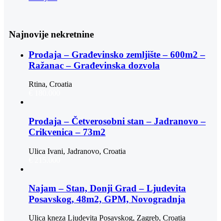
Najnovije nekretnine
Prodaja – Građevinsko zemljište – 600m2 –
Ražanac – Građevinska dozvola
Rtina, Croatia
€ 180.000
Prodaja – Četverosobni stan – Jadranovo –
Crikvenica – 73m2
Ulica Ivani, Jadranovo, Croatia
€ 215.000
Najam – Stan, Donji Grad – Ljudevita
Posavskog, 48m2, GPM, Novogradnja
Ulica kneza Ljudevita Posavskog, Zagreb, Croatia