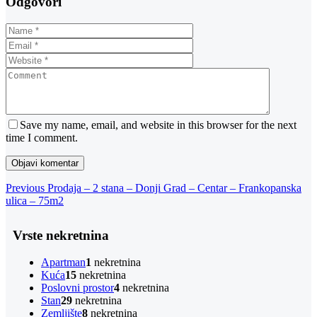
Odgovori
Save my name, email, and website in this browser for the next
time I comment.
Navigacija
Previous
Previous
Prodaja – 2 stana – Donji Grad – Centar – Frankopanska
Post
ulica – 75m2
objava
Vrste nekretnina
Apartman
1
nekretnina
Kuća
15
nekretnina
Poslovni prostor
4
nekretnina
Stan
29
nekretnina
Zemljište
8
nekretnina